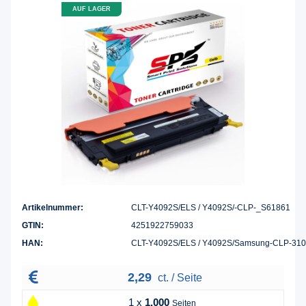
AUF LAGER
Artikelnummer:
CLT-Y4092S/ELS / Y4092S/-CLP-_S61861
GTIN:
4251922759033
HAN:
CLT-Y4092S/ELS / Y4092S/Samsung-CLP-31
2,29
ct. / Seite
1 x
1.000
Seiten