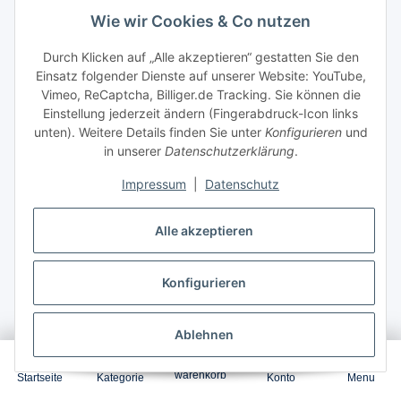
Wie wir Cookies & Co nutzen
Durch Klicken auf „Alle akzeptieren“ gestatten Sie den
Garantierter Versand zum
10.Aug.2026
,
Einsatz folgender Dienste auf unserer Website: YouTube,
Bestellung innerhalb
2 Tage 9 Stunden 16 Minuten
Vimeo, ReCaptcha, Billiger.de Tracking. Sie können die
Einstellung jederzeit ändern (Fingerabdruck-Icon links
48,59 €
*
unten). Weitere Details finden Sie unter
Konfigurieren
und
in unserer
Datenschutzerklärung
.
Impressum
|
Datenschutz
In den Warenkorb
Alle akzeptieren
Konfigurieren
Ablehnen
0
warenkorb
Startseite
Kategorie
Konto
Menu
4x Multipack Set Kompatibel für Samsung CLP 310 NK