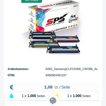
AUF LAGER
Artikelnummer:
409S_SamsungCLP310NK_CMYBK_4x
GTIN:
4066904481167
1,08
ct. / Seite
1 x
1.000
1 x
1.000
Seiten
Seiten
1 x
1.000
1 x
1.500
Seiten
Seiten