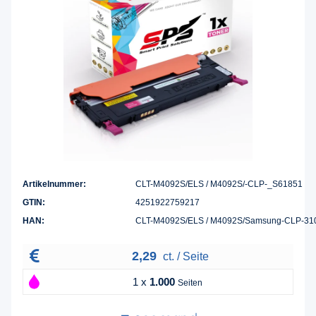
Artikelnummer:
CLT-M4092S/ELS / M4092S/-CLP-_S61851
GTIN:
4251922759217
HAN:
CLT-M4092S/ELS / M4092S/Samsung-CLP-3
2,29
ct. / Seite
1 x
1.000
Seiten