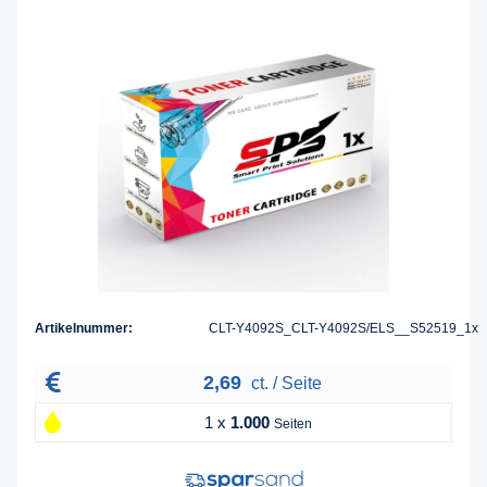
Artikelnummer:
CLT-Y4092S_CLT-Y4092S/ELS__S52519_1x
2,69
ct. / Seite
1 x
1.000
Seiten