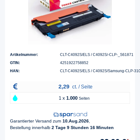
Artikelnummer:
CLT-C4092S/ELS / C4092S/-CLP-_S61871
GTIN:
4251922758852
HAN:
CLT-C4092S/ELS / C4092S/Samsung-CLP-31
2,29
ct. / Seite
1 x
1.000
Seiten
Garantierter Versand zum
10.Aug.2026
,
Bestellung innerhalb
2 Tage 9 Stunden 16 Minuten