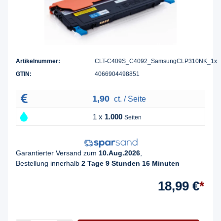
Artikelnummer:
CLT-C409S_C4092_SamsungCLP310NK_1x
GTIN:
4066904498851
1,90
ct. / Seite
1 x
1.000
Seiten
Garantierter Versand zum
10.Aug.2026
,
Bestellung innerhalb
2 Tage 9 Stunden 16 Minuten
18,99 €
*