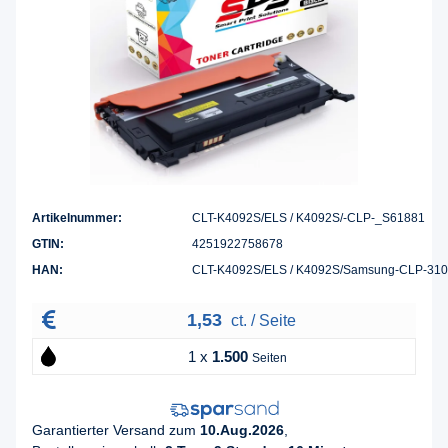
Artikelnummer:
CLT-K4092S/ELS / K4092S/-CLP-_S61881
GTIN:
4251922758678
HAN:
CLT-K4092S/ELS / K4092S/Samsung-CLP-31
1,53
ct. / Seite
1 x
1.500
Seiten
Garantierter Versand zum
10.Aug.2026
,