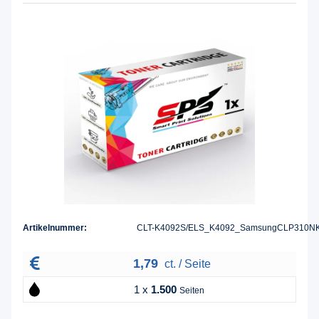
Artikelnummer:
CLT-K4092S/ELS_K4092_SamsungCLP310N
1,79
ct. / Seite
1 x
1.500
Seiten