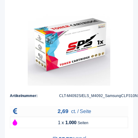
Artikelnummer:
CLT-M4092S/ELS_M4092_SamsungCLP310N
2,69
ct. / Seite
1 x
1.000
Seiten