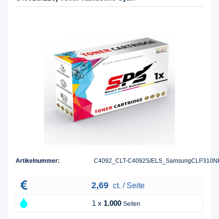
Artikelnummer:
C4092_CLT-C4092S/ELS_SamsungCLP310N
2,69
ct. / Seite
1 x
1.000
Seiten