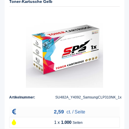
Toner-Kartusche Gelb
Artikelnummer:
SU482A_Y4092_SamsungCLP310NK_1x
2,59
ct. / Seite
1 x
1.000
Seiten