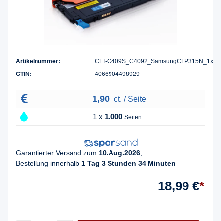
Artikelnummer:
CLT-C409S_C4092_SamsungCLP315N_1x
GTIN:
4066904498929
1,90
ct. / Seite
1 x
1.000
Seiten
Garantierter Versand zum
10.Aug.2026
,
Bestellung innerhalb
1 Tag 3 Stunden 34 Minuten
18,99 €
*