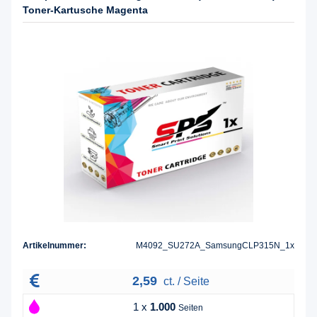
Toner-Kartusche Magenta
Artikelnummer:
M4092_SU272A_SamsungCLP315N_1x
2,59
ct. / Seite
1 x
1.000
Seiten