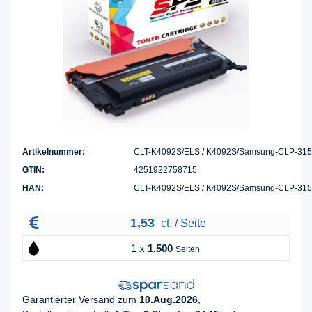
Artikelnummer:
CLT-K4092S/ELS / K4092S/Samsung-CLP-31
GTIN:
4251922758715
HAN:
CLT-K4092S/ELS / K4092S/Samsung-CLP-31
1,53
ct. / Seite
1 x
1.500
Seiten
Garantierter Versand zum
10.Aug.2026
,