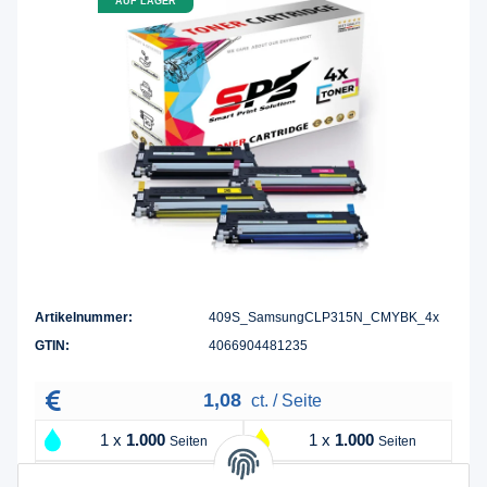
AUF LAGER
Artikelnummer:
409S_SamsungCLP315N_CMYBK_4x
GTIN:
4066904481235
1,08
ct. / Seite
1 x
1.000
1 x
1.000
Seiten
Seiten
1 x
1.000
1 x
1.500
Seiten
Seiten