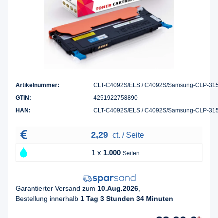
Artikelnummer:
CLT-C4092S/ELS / C4092S/Samsung-CLP-31
GTIN:
4251922758890
HAN:
CLT-C4092S/ELS / C4092S/Samsung-CLP-31
2,29
ct. / Seite
1 x
1.000
Seiten
Garantierter Versand zum
10.Aug.2026
,
Bestellung innerhalb
1 Tag 3 Stunden 34 Minuten