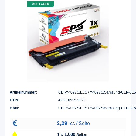
AUF LAGER
Artikelnummer:
CLT-Y4092S/ELS / Y4092S/Samsung-CLP-31
GTIN:
4251922759071
HAN:
CLT-Y4092S/ELS / Y4092S/Samsung-CLP-31
2,29
ct. / Seite
1 x
1.000
Seiten