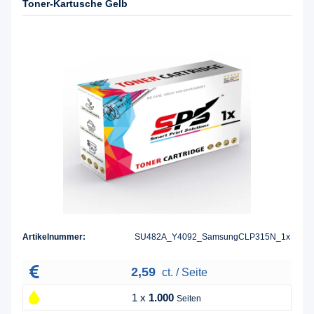
Toner-Kartusche Gelb
Artikelnummer:
SU482A_Y4092_SamsungCLP315N_1x
2,59
ct. / Seite
1 x
1.000
Seiten