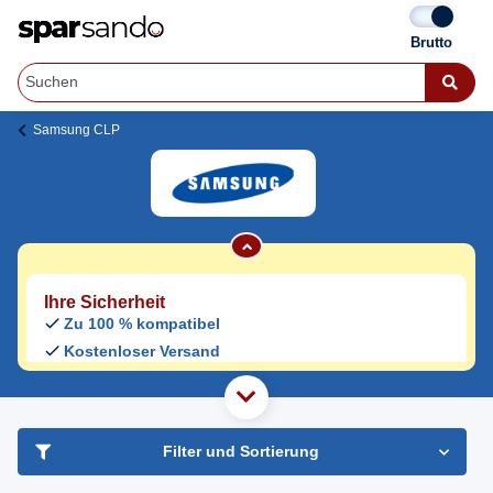
Samsung CLP-315 N Toner
Samsung CLP
Jetzt originale & kompatible Samsung CLP-
315 N Toner
günstig bei Sparsando kaufen.
Den Druckerhersteller und das Druckermodell auf Sparsando.de
auswählen und unkompliziert von zu Hause aus bestellen und
liefern lassen.
Ihre Sicherheit
Zu 100 % kompatibel
Kostenloser Versand
Geld-zurück-Garantie
haben Sie Frage?
Freundlicher Support & Beratung
Filter und Sortierung
+49 30 2354 3969