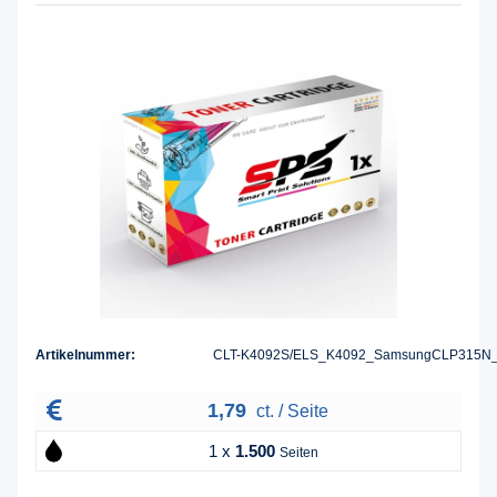
Artikelnummer:
CLT-K4092S/ELS_K4092_SamsungCLP315N
1,79
ct. / Seite
1 x
1.500
Seiten