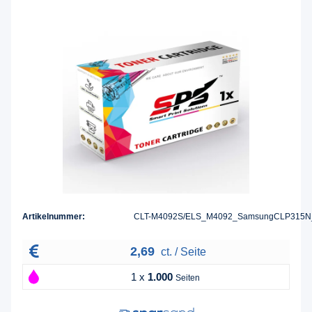
Artikelnummer:
CLT-M4092S/ELS_M4092_SamsungCLP315N
2,69
ct. / Seite
1 x
1.000
Seiten