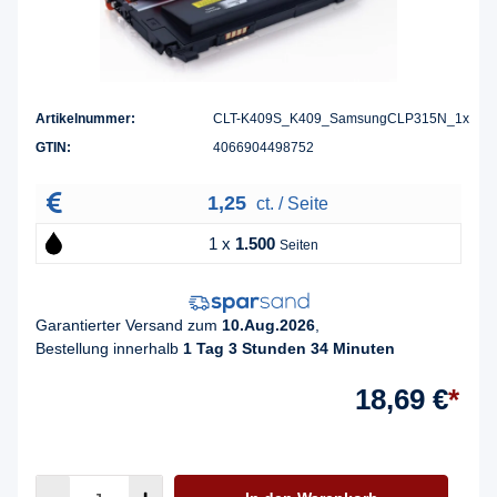
Artikelnummer:
CLT-K409S_K409_SamsungCLP315N_1x
GTIN:
4066904498752
1,25
ct. / Seite
1 x
1.500
Seiten
Garantierter Versand zum
10.Aug.2026
,
Bestellung innerhalb
1 Tag 3 Stunden 34 Minuten
18,69 €
*