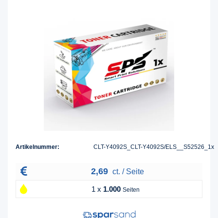
Artikelnummer:
CLT-Y4092S_CLT-Y4092S/ELS__S52526_1x
2,69
ct. / Seite
1 x
1.000
Seiten