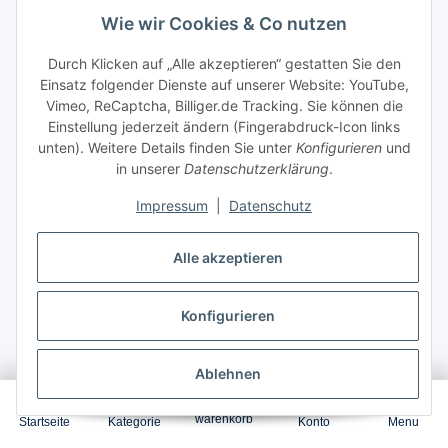
Wie wir Cookies & Co nutzen
Durch Klicken auf „Alle akzeptieren“ gestatten Sie den
Garantierter Versand zum
10.Aug.2026
,
Einsatz folgender Dienste auf unserer Website: YouTube,
Bestellung innerhalb
1 Tag 3 Stunden 34 Minuten
Vimeo, ReCaptcha, Billiger.de Tracking. Sie können die
Einstellung jederzeit ändern (Fingerabdruck-Icon links
48,59 €
*
unten). Weitere Details finden Sie unter
Konfigurieren
und
in unserer
Datenschutzerklärung
.
Impressum
|
Datenschutz
In den Warenkorb
Alle akzeptieren
Konfigurieren
Ablehnen
0
warenkorb
Startseite
Kategorie
Konto
Menu
4x Multipack Set Kompatibel für Samsung CLP 315 N