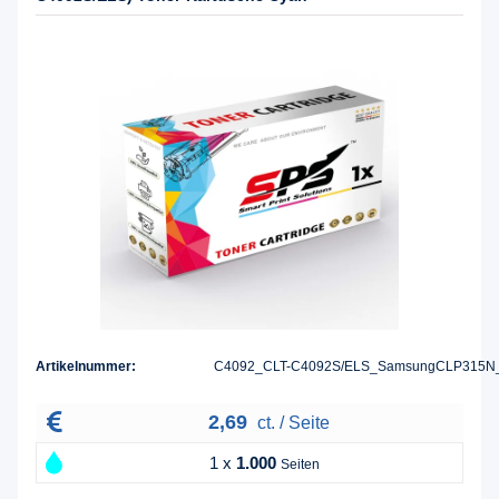
Artikelnummer:
C4092_CLT-C4092S/ELS_SamsungCLP315N
2,69
ct. / Seite
1 x
1.000
Seiten