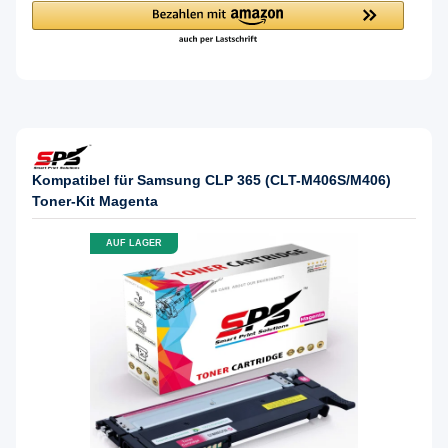
Kompatibel für Samsung CLP 365 (CLT-M406S/M406)
Toner-Kit Magenta
AUF LAGER