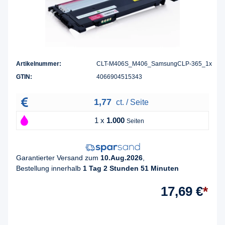
Artikelnummer:
CLT-M406S_M406_SamsungCLP-365_1x
GTIN:
4066904515343
1,77
ct. / Seite
1 x
1.000
Seiten
Garantierter Versand zum
10.Aug.2026
,
Bestellung innerhalb
1 Tag 2 Stunden 51 Minuten
17,69 €
*