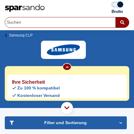
Samsung CLP-365 Toner
Samsung CLP
Jetzt originale & kompatible Samsung CLP-
365 Toner
günstig bei Sparsando kaufen.
Den Druckerhersteller und das Druckermodell auf Sparsando.de
auswählen und unkompliziert von zu Hause aus bestellen und
liefern lassen.
Ihre Sicherheit
Zu 100 % kompatibel
Kostenloser Versand
Geld-zurück-Garantie
haben Sie Frage?
Freundlicher Support & Beratung
Filter und Sortierung
+49 30 2354 3969