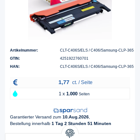
Artikelnummer:
CLT-C406S/ELS / C406/Samsung-CLP-365
GTIN:
4251922760701
HAN:
CLT-C406S/ELS / C406/Samsung-CLP-365
1,77
ct. / Seite
1 x
1.000
Seiten
Garantierter Versand zum
10.Aug.2026
,
Bestellung innerhalb
1 Tag 2 Stunden 51 Minuten
17,69 €
*