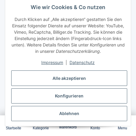
Wie wir Cookies & Co nutzen
Durch Klicken auf „Alle akzeptieren“ gestatten Sie den
In den Warenkorb
Einsatz folgender Dienste auf unserer Website: YouTube,
Vimeo, ReCaptcha, Billiger.de Tracking. Sie können die
Einstellung jederzeit ändern (Fingerabdruck-Icon links
unten). Weitere Details finden Sie unter
Konfigurieren
und
in unserer
Datenschutzerklärung
.
Impressum
|
Datenschutz
Alle akzeptieren
Kompatibel für Samsung CLP-365 / CLT-M406S/ELS /
Konfigurieren
M406 Toner Magenta
AUF LAGER
Ablehnen
0
warenkorb
Startseite
Kategorie
Konto
Menu