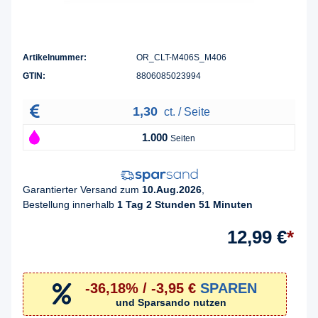
Artikelnummer:
OR_CLT-M406S_M406
GTIN:
8806085023994
1,30
ct. / Seite
1.000
Seiten
Garantierter Versand zum
10.Aug.2026
,
Bestellung innerhalb
1 Tag 2 Stunden 51 Minuten
12,99 €
*
-36,18% / -3,95 €
SPAREN
und Sparsando nutzen