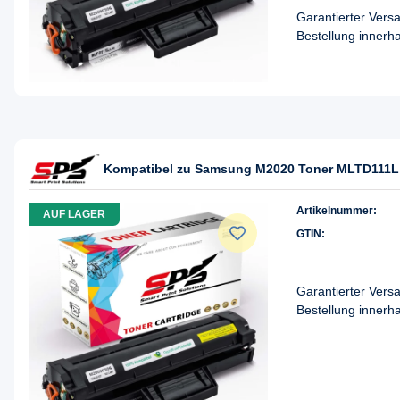
Garantierter Ver
Bestellung innerh
Kompatibel zu Samsung M2020 Toner MLTD111L
Artikelnummer:
AUF LAGER
GTIN:
Garantierter Ver
Bestellung innerh