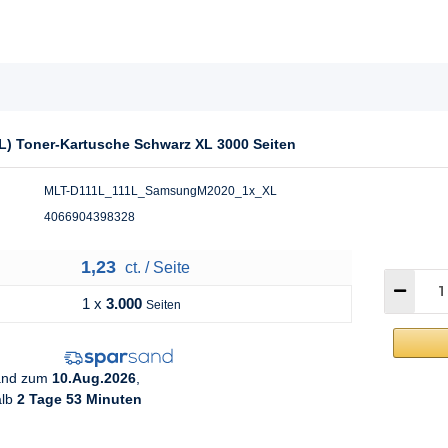
L) Toner-Kartusche Schwarz XL 3000 Seiten
MLT-D111L_111L_SamsungM2020_1x_XL
4066904398328
1,23
ct. / Seite
1 x
3.000
Seiten
sand zum
10.Aug.2026
,
alb
2 Tage 53 Minuten