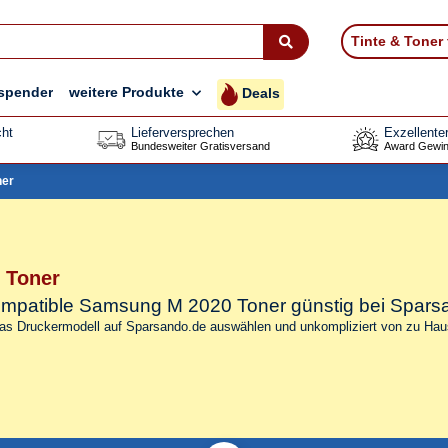
Tinte & Toner
spender
weitere Produkte
Deals
ht
Lieferversprechen
Exzellente
Bundesweiter Gratisversand
Award Gewin
ner
 Toner
 kompatible Samsung M 2020 Toner
günstig bei Spars
das Druckermodell auf Sparsando.de auswählen und unkompliziert von zu Haus