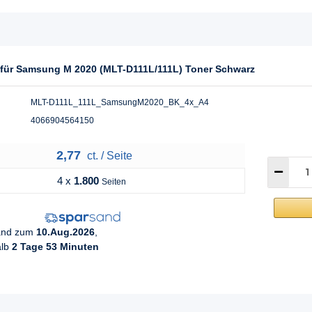
l für Samsung M 2020 (MLT-D111L/111L) Toner Schwarz
MLT-D111L_111L_SamsungM2020_BK_4x_A4
4066904564150
2,77
ct. / Seite
4 x
1.800
Seiten
sand zum
10.Aug.2026
,
alb
2 Tage 53 Minuten