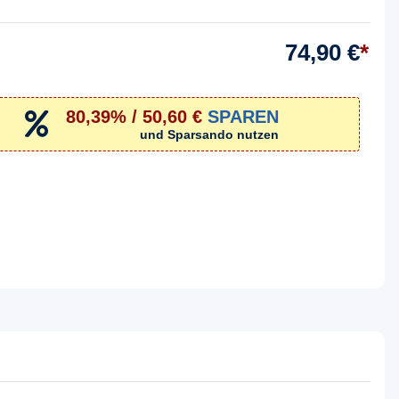
74,90 €
*
80,39% / 50,60 €
SPAREN
und Sparsando nutzen