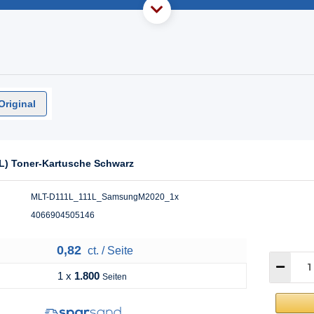
Original
L) Toner-Kartusche Schwarz
MLT-D111L_111L_SamsungM2020_1x
4066904505146
0,82
ct. / Seite
1 x
1.800
Seiten