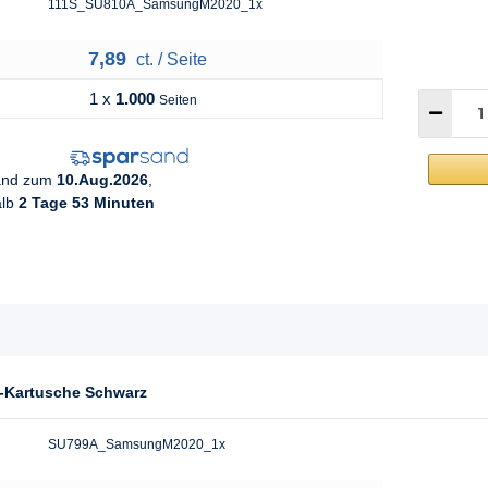
111S_SU810A_SamsungM2020_1x
7,89
ct. / Seite
1 x
1.000
Seiten
sand zum
10.Aug.2026
,
alb
2 Tage 53 Minuten
-Kartusche Schwarz
SU799A_SamsungM2020_1x