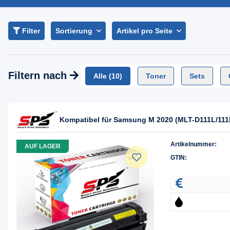
Filter
Sortierung
Artikel pro Seite
Filtern nach
Alle
(10)
Toner
Sets
Kompatibel für Samsung M 2020 (MLT-D111L/111
Artikelnummer:
AUF LAGER
GTIN: