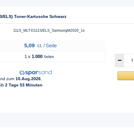
S/ELS) Toner-Kartusche Schwarz
111S_MLT-D111S/ELS_SamsungM2020_1x
5,09
ct. / Seite
1 x
1.000
Seiten
sand zum
10.Aug.2026
,
alb
2 Tage 53 Minuten