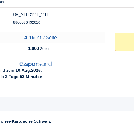
arz
OR_MLT-D111L_111L
8806086432610
4,16
ct. / Seite
1.800
Seiten
sand zum
10.Aug.2026
,
alb
2 Tage 53 Minuten
Toner-Kartusche Schwarz