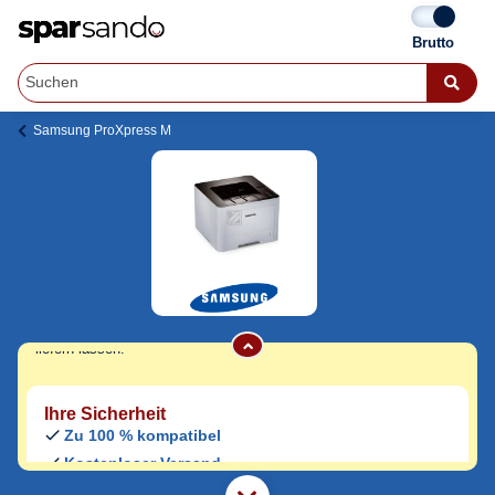
Samsung ProXpress M
Samsung ProXpress M 2626 FN Toner
Jetzt originale & kompatible Samsung
ProXpress M 2626 FN Toner
günstig bei
Sparsando kaufen.
Den Druckerhersteller und das Druckermodell auf Sparsando.de
auswählen und unkompliziert von zu Hause aus bestellen und
liefern lassen.
Ihre Sicherheit
Zu 100 % kompatibel
Kostenloser Versand
Geld-zurück-Garantie