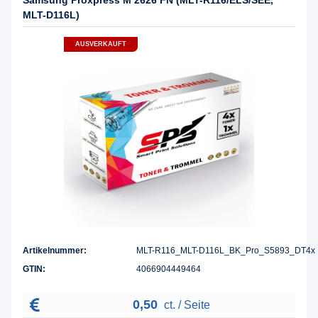
MLT-D116L)
AUSVERKAUFT
Artikelnummer:
MLT-R116_MLT-D116L_BK_Pro_S5893_DT4x
GTIN:
4066904449464
0,50
ct. / Seite