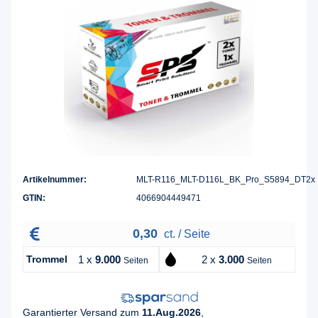
Artikelnummer:
MLT-R116_MLT-D116L_BK_Pro_S5894_DT2x
GTIN:
4066904449471
0,30
ct. / Seite
Trommel
1 x
9.000
2 x
3.000
Seiten
Seiten
Garantierter Versand zum
11.Aug.2026
,