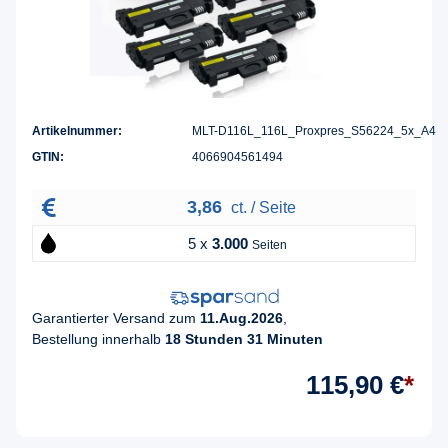
Artikelnummer:
MLT-D116L_116L_Proxpres_S56224_5x_A4
GTIN:
4066904561494
3,86
ct. / Seite
5 x
3.000
Seiten
Garantierter Versand zum
11.Aug.2026
,
Bestellung innerhalb
18 Stunden 31 Minuten
115,90 €
*