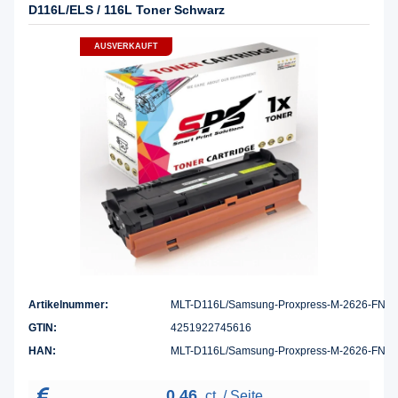
D116L/ELS / 116L Toner Schwarz
AUSVERKAUFT
Artikelnummer:
MLT-D116L/Samsung-Proxpress-M-2626-FN
GTIN:
4251922745616
HAN:
MLT-D116L/Samsung-Proxpress-M-2626-FN
0,46
ct. / Seite