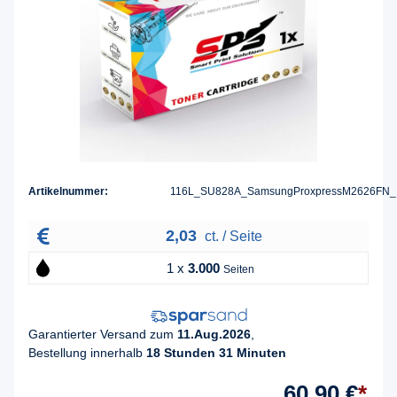
Artikelnummer:
116L_SU828A_SamsungProxpressM2626FN_
2,03
ct. / Seite
1 x
3.000
Seiten
Garantierter Versand zum
11.Aug.2026
,
Bestellung innerhalb
18 Stunden 31 Minuten
60,90 €
*