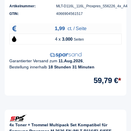
Artikelnummer:
MLT-D116L_116L_Proxpres_S56226_4x_A4
GTIN:
4066904561517
1,99
ct. / Seite
4 x
3.000
Seiten
Garantierter Versand zum
11.Aug.2026
,
Bestellung innerhalb
18 Stunden 31 Minuten
59,79 €
*
4x Toner + Trommel Multipack Set Kompatibel für
Samsung Proxpress M 2626 FN (MLT-R116/ELS/SEE,