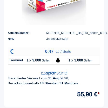
Artikelnummer:
MLT-R116_MLT-D116L_BK_Pro_S5895_DT1x
GTIN:
4066904449488
0,47
ct. / Seite
Trommel
1 x
9.000
1 x
3.000
Seiten
Seiten
Garantierter Versand zum
11.Aug.2026
,
Bestellung innerhalb
18 Stunden 31 Minuten
55,90 €
*