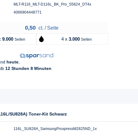
MLT-R116_MLT-D116L_BK_Pro_S5824_DT4x
4066904448771
0,50
ct. / Seite
x
9.000
4 x
3.000
Seiten
Seiten
sand
heute
,
alb
12 Stunden 8 Minuten
116L/SU828A) Toner-Kit Schwarz
116L_SU828A_SamsungProxpressM2825ND_1x