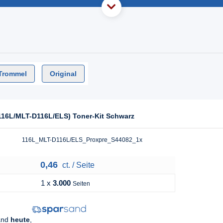
Trommel
Original
116L/MLT-D116L/ELS) Toner-Kit Schwarz
116L_MLT-D116L/ELS_Proxpre_S44082_1x
0,46
ct. / Seite
1 x
3.000
Seiten
sand
heute
,