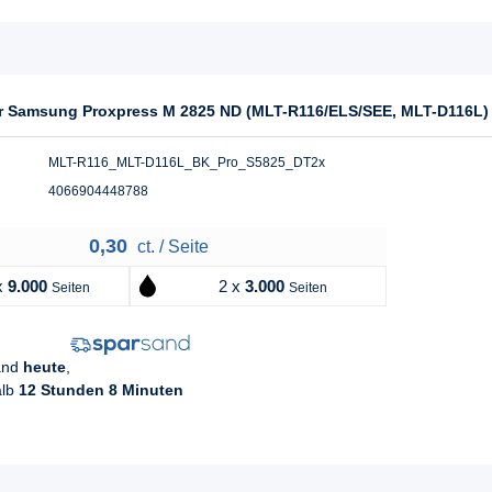
für Samsung Proxpress M 2825 ND (MLT-R116/ELS/SEE, MLT-D116L)
MLT-R116_MLT-D116L_BK_Pro_S5825_DT2x
4066904448788
0,30
ct. / Seite
x
9.000
2 x
3.000
Seiten
Seiten
sand
heute
,
alb
12 Stunden 8 Minuten