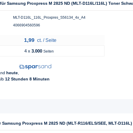
l für Samsung Proxpress M 2825 ND (MLT-D116L/116L) Toner Schw
MLT-D116L_116L_Proxpres_S56134_4x_A4
4066904560596
1,99
ct. / Seite
4 x
3.000
Seiten
sand
heute
,
alb
12 Stunden 8 Minuten
für Samsung Proxpress M 2825 ND (MLT-R116/ELS/SEE, MLT-D116L)