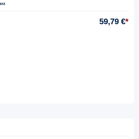
arz
59,79 €
*