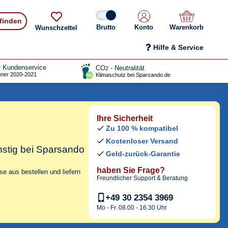
 finden
Konto
Warenkorb
Wunschzettel
Hilfe & Service
r Kundenservice
CO
- Neutralität
2
ner 2020-2021
Klimaschutz bei Sparsando.de
Ihre Sicherheit
Zu 100 % kompatibel
Kostenloser Versand
stig bei Sparsando
Geld-zurück-Garantie
haben Sie Frage?
e aus bestellen und liefern
Freundlicher Support & Beratung
+49 30 2354 3969
Mo - Fr. 08.00 - 16:30 Uhr