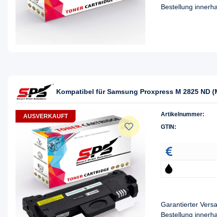
Bestellung innerh
Kompatibel für Samsung Proxpress M 2825 ND (
Artikelnummer:
AUSVERKAUFT
GTIN:
Garantierter Ver
Bestellung innerh