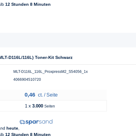
alb
12 Stunden 8 Minuten
MLT-D116L/116L) Toner-Kit Schwarz
MLT-D116L_116L_ProxpressM2_S54056_1x
4066904510720
0,46
ct. / Seite
1 x
3.000
Seiten
sand
heute
,
alb
12 Stunden 8 Minuten