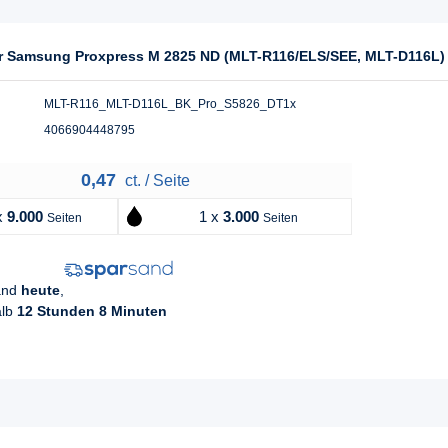
für Samsung Proxpress M 2825 ND (MLT-R116/ELS/SEE, MLT-D116L)
MLT-R116_MLT-D116L_BK_Pro_S5826_DT1x
4066904448795
0,47
ct. / Seite
x
9.000
1 x
3.000
Seiten
Seiten
sand
heute
,
alb
12 Stunden 8 Minuten