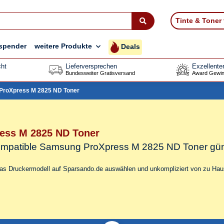
Tinte & Toner
spender
weitere Produkte
Deals
ht
Lieferversprechen
Exzellente
Bundesweiter Gratisversand
Award Gewin
ProXpress M 2825 ND Toner
ess M 2825 ND Toner
 kompatible Samsung ProXpress M 2825 ND Toner
gün
das Druckermodell auf Sparsando.de auswählen und unkompliziert von zu Haus