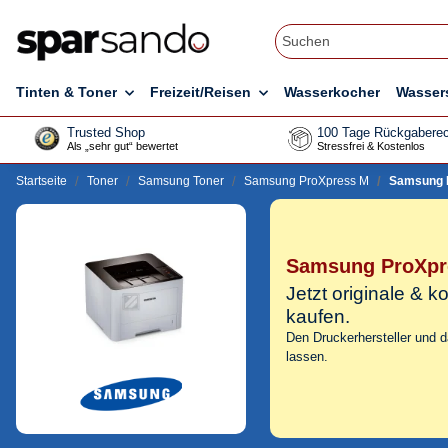
Tinten & Toner
Freizeit/Reisen
Wasserkocher
Wasser
Trusted Shop
100 Tage Rückgaberec
Als „sehr gut“ bewertet
Stressfrei & Kostenlos
Startseite
Toner
Samsung Toner
Samsung ProXpress M
Samsung 
Samsung ProXpr
Jetzt originale &
kaufen.
Den Druckerhersteller und 
lassen.