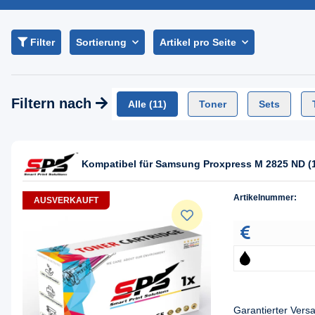
Filter
Sortierung
Artikel pro Seite
Filtern nach
Alle
(11)
Toner
Sets
Kompatibel für Samsung Proxpress M 2825 ND (
Artikelnummer:
AUSVERKAUFT
Garantierter Ver