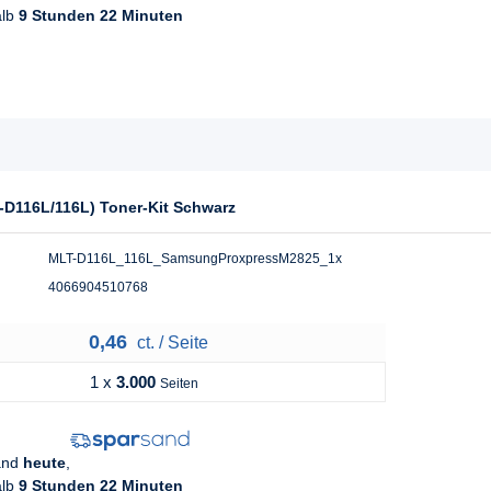
alb
9 Stunden 22 Minuten
-D116L/116L) Toner-Kit Schwarz
MLT-D116L_116L_SamsungProxpressM2825_1x
4066904510768
0,46
ct. / Seite
1 x
3.000
Seiten
sand
heute
,
alb
9 Stunden 22 Minuten