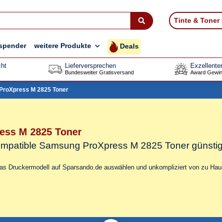
Tinte & Toner
spender
weitere Produkte
Deals
ht
Lieferversprechen
Exzellente
Bundesweiter Gratisversand
Award Gewin
ProXpress M 2825 Toner
ess M 2825 Toner
 kompatible Samsung ProXpress M 2825 Toner
günsti
das Druckermodell auf Sparsando.de auswählen und unkompliziert von zu Haus