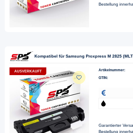
Bestellung innerh
Kompatibel für Samsung Proxpress M 2825 (MLT
Artikelnummer:
AUSVERKAUFT
GTIN:
Garantierter Ver
Bestellung innerh