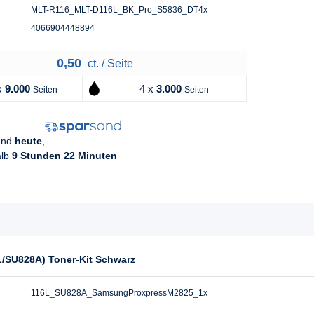
MLT-R116_MLT-D116L_BK_Pro_S5836_DT4x
4066904448894
0,50
ct. / Seite
x
9.000
4 x
3.000
Seiten
Seiten
sand
heute
,
alb
9 Stunden 22 Minuten
L/SU828A) Toner-Kit Schwarz
116L_SU828A_SamsungProxpressM2825_1x