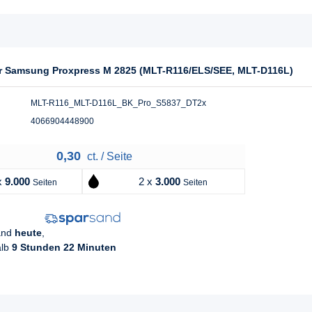
für Samsung Proxpress M 2825 (MLT-R116/ELS/SEE, MLT-D116L)
MLT-R116_MLT-D116L_BK_Pro_S5837_DT2x
4066904448900
0,30
ct. / Seite
x
9.000
2 x
3.000
Seiten
Seiten
sand
heute
,
alb
9 Stunden 22 Minuten