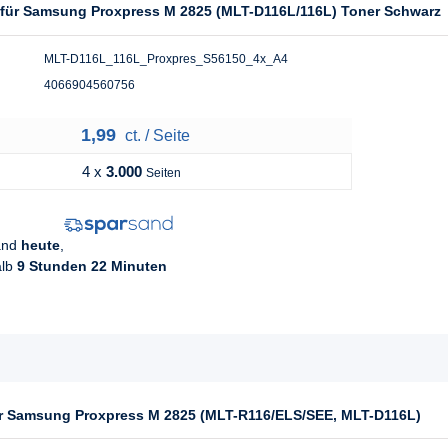
l für Samsung Proxpress M 2825 (MLT-D116L/116L) Toner Schwarz
MLT-D116L_116L_Proxpres_S56150_4x_A4
4066904560756
1,99
ct. / Seite
4 x
3.000
Seiten
sand
heute
,
alb
9 Stunden 22 Minuten
für Samsung Proxpress M 2825 (MLT-R116/ELS/SEE, MLT-D116L)