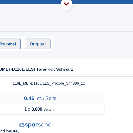
Trommel
Original
L/MLT-D116L/ELS) Toner-Kit Schwarz
116L_MLT-D116L/ELS_Proxpre_S44086_1x
0,46
ct. / Seite
1 x
3.000
Seiten
sand
heute
,