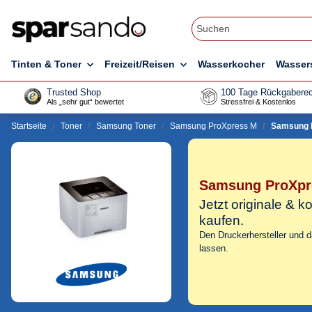
Tinten & Toner
Freizeit/Reisen
Wasserkocher
Wasser
Trusted Shop
100 Tage Rückgaberec
Als „sehr gut“ bewertet
Stressfrei & Kostenlos
Startseite
Toner
Samsung Toner
Samsung ProXpress M
Samsung 
Samsung ProXpr
Jetzt originale &
kaufen.
Den Druckerhersteller und 
lassen.