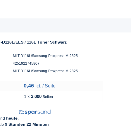
-D116L/ELS / 116L Toner Schwarz
MLT-D116L/Samsung-Proxpress-M-2825
4251922745807
MLT-D116L/Samsung-Proxpress-M-2825
0,46
ct. / Seite
1 x
3.000
Seiten
sand
heute
,
alb
9 Stunden 22 Minuten