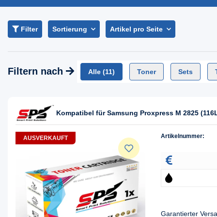
Filter
Sortierung
Artikel pro Seite
Filtern nach
Alle
(11)
Toner
Sets
Kompatibel für Samsung Proxpress M 2825 (116
Artikelnummer:
AUSVERKAUFT
Garantierter Ver