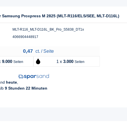
für Samsung Proxpress M 2825 (MLT-R116/ELS/SEE, MLT-D116L)
MLT-R116_MLT-D116L_BK_Pro_S5838_DT1x
4066904448917
0,47
ct. / Seite
x
9.000
1 x
3.000
Seiten
Seiten
sand
heute
,
alb
9 Stunden 22 Minuten