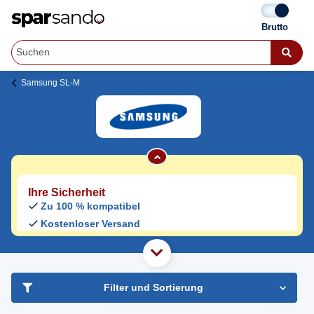
Samsung SL-M 2022 Toner
Samsung SL-M
Jetzt originale & kompatible Samsung SL-M
2022 Toner
günstig bei Sparsando kaufen.
Den Druckerhersteller und das Druckermodell auf Sparsando.de
auswählen und unkompliziert von zu Hause aus bestellen und
liefern lassen.
Ihre Sicherheit
Zu 100 % kompatibel
Kostenloser Versand
Geld-zurück-Garantie
haben Sie Frage?
Freundlicher Support & Beratung
Filter und Sortierung
+49 30 2354 3969