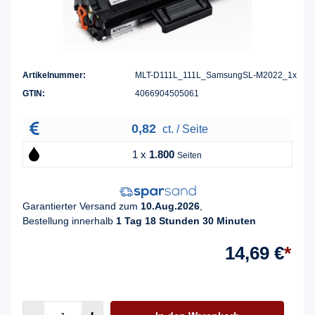
Artikelnummer:
MLT-D111L_111L_SamsungSL-M2022_1x
GTIN:
4066904505061
0,82
ct. / Seite
1 x
1.800
Seiten
Garantierter Versand zum
10.Aug.2026
,
Bestellung innerhalb
1 Tag 18 Stunden 30 Minuten
14,69 €
*