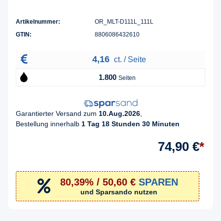
Artikelnummer:
OR_MLT-D111L_111L
GTIN:
8806086432610
4,16
ct. / Seite
1.800
Seiten
Garantierter Versand zum
10.Aug.2026
,
Bestellung innerhalb
1 Tag 18 Stunden 30 Minuten
74,90 €
*
80,39% / 50,60 €
SPAREN
und Sparsando nutzen