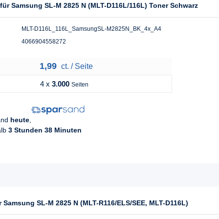
l für Samsung SL-M 2825 N (MLT-D116L/116L) Toner Schwarz
MLT-D116L_116L_SamsungSL-M2825N_BK_4x_A4
4066904558272
1,99
ct. / Seite
4 x
3.000
Seiten
sand
heute
,
alb
3 Stunden 38 Minuten
für Samsung SL-M 2825 N (MLT-R116/ELS/SEE, MLT-D116L)