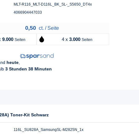
MLT-R116_MLT-D116L_BK_SL-_S5650_DT4x
4066904447033
0,50
ct. / Seite
x
9.000
4 x
3.000
Seiten
Seiten
sand
heute
,
alb
3 Stunden 38 Minuten
28A) Toner-Kit Schwarz
116L_SU828A_SamsungSL-M2825N_1x