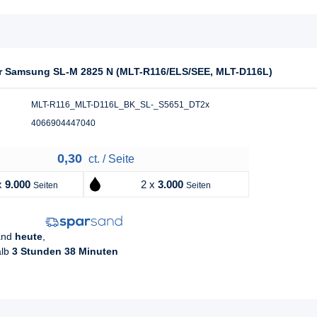
für Samsung SL-M 2825 N (MLT-R116/ELS/SEE, MLT-D116L)
MLT-R116_MLT-D116L_BK_SL-_S5651_DT2x
4066904447040
0,30
ct. / Seite
x
9.000
2 x
3.000
Seiten
Seiten
sand
heute
,
alb
3 Stunden 38 Minuten