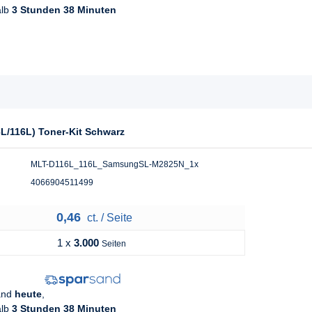
alb
3 Stunden 38 Minuten
L/116L) Toner-Kit Schwarz
MLT-D116L_116L_SamsungSL-M2825N_1x
4066904511499
0,46
ct. / Seite
1 x
3.000
Seiten
sand
heute
,
alb
3 Stunden 38 Minuten