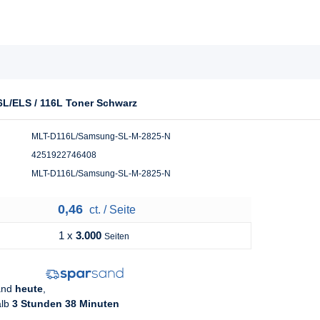
6L/ELS / 116L Toner Schwarz
MLT-D116L/Samsung-SL-M-2825-N
4251922746408
MLT-D116L/Samsung-SL-M-2825-N
0,46
ct. / Seite
1 x
3.000
Seiten
sand
heute
,
alb
3 Stunden 38 Minuten