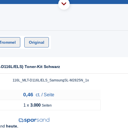
Trommel
Original
-D116L/ELS) Toner-Kit Schwarz
116L_MLT-D116L/ELS_SamsungSL-M2825N_1x
0,46
ct. / Seite
1 x
3.000
Seiten
sand
heute
,