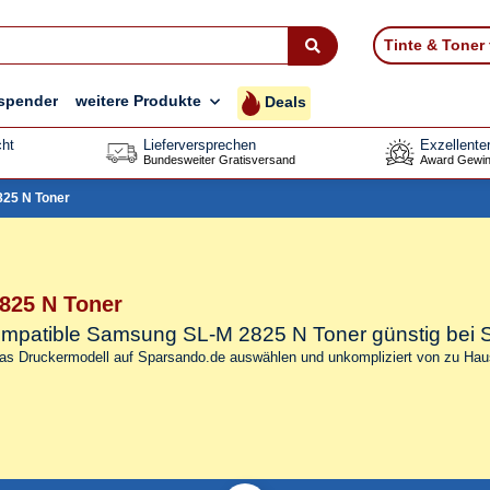
Tinte & Toner
spender
weitere Produkte
Deals
ht
Lieferversprechen
Exzellente
Bundesweiter Gratisversand
Award Gewin
25 N Toner
825 N Toner
 kompatible Samsung SL-M 2825 N Toner
günstig bei
das Druckermodell auf Sparsando.de auswählen und unkompliziert von zu Haus