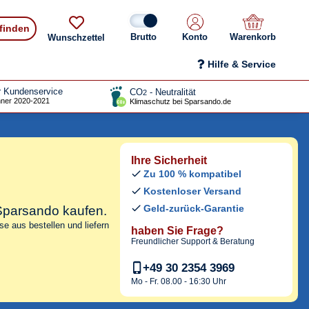
 finden
Konto
Warenkorb
Wunschzettel
Hilfe & Service
r Kundenservice
CO
- Neutralität
2
ner 2020-2021
Klimaschutz bei Sparsando.de
Ihre Sicherheit
Zu 100 % kompatibel
Kostenloser Versand
Geld-zurück-Garantie
 Sparsando kaufen.
e aus bestellen und liefern
haben Sie Frage?
Freundlicher Support & Beratung
+49 30 2354 3969
Mo - Fr. 08.00 - 16:30 Uhr