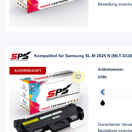
Bestellung innerh
Kompatibel für Samsung SL-M 2825 N (MLT-D116
Artikelnummer:
AUSVERKAUFT
GTIN:
Garantierter Ver
Bestellung innerh