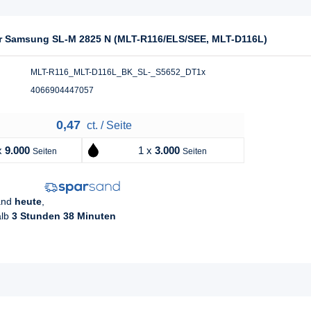
für Samsung SL-M 2825 N (MLT-R116/ELS/SEE, MLT-D116L)
MLT-R116_MLT-D116L_BK_SL-_S5652_DT1x
4066904447057
0,47
ct. / Seite
x
9.000
1 x
3.000
Seiten
Seiten
sand
heute
,
alb
3 Stunden 38 Minuten