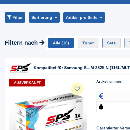
Filter
Sortierung
Artikel pro Seite
Filtern nach
Alle
(10)
Toner
Sets
Kompatibel für Samsung SL-M 2825 N (116L/MLT
Artikelnummer:
AUSVERKAUFT
Garantierter Ver