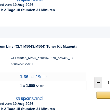
sand zum
10.Aug.2026
,
alb
2 Tage 15 Stunden 31 Minuten
ium Line (CLT-M504S/M504) Toner-Kit Magenta
CLT-M504S_M504_XpressC1860_S59319_1x
4066904675061
1,36
ct. / Seite
1 x
1.800
Seiten
sand zum
10.Aug.2026
,
alb
2 Tage 15 Stunden 31 Minuten