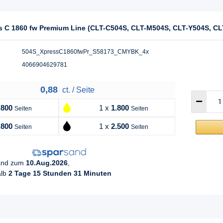
s C 1860 fw Premium Line (CLT-C504S, CLT-M504S, CLT-Y504S, CL
504S_XpressC1860fwPr_S58173_CMYBK_4x
4066904629781
0,88
ct. / Seite
.800
1 x
1.800
Seiten
Seiten
.800
1 x
2.500
Seiten
Seiten
sand zum
10.Aug.2026
,
alb
2 Tage 15 Stunden 31 Minuten