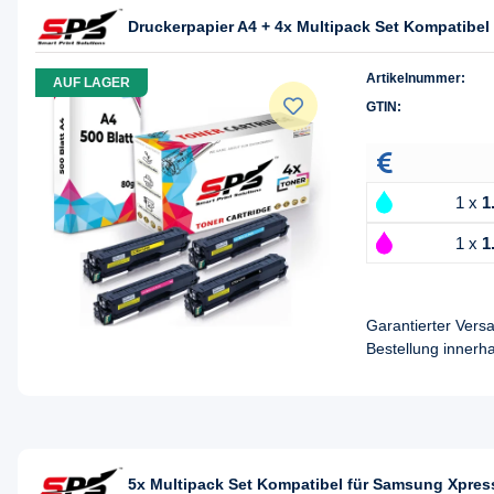
Druckerpapier A4 + 4x Multipack Set Kompatibe
Artikelnummer:
AUF LAGER
GTIN:
1 x
1
1 x
1
Garantierter Ver
Bestellung innerh
5x Multipack Set Kompatibel für Samsung Xpres