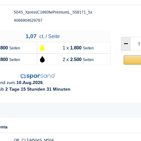
504S_XpressC1860fwPremiumL_S58171_5x
4066904629767
1,07
ct. / Seite
.800
1 x
1.800
Seiten
Seiten
.800
2 x
2.500
Seiten
Seiten
sand zum
10.Aug.2026
,
alb
2 Tage 15 Stunden 31 Minuten
enta
OR_CLT-M504S_M504