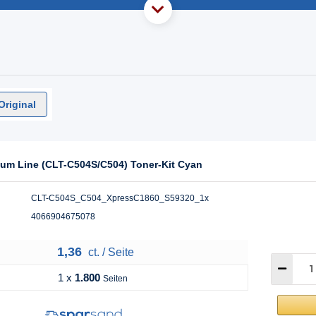
Original
um Line (CLT-C504S/C504) Toner-Kit Cyan
CLT-C504S_C504_XpressC1860_S59320_1x
4066904675078
1,36
ct. / Seite
1 x
1.800
Seiten