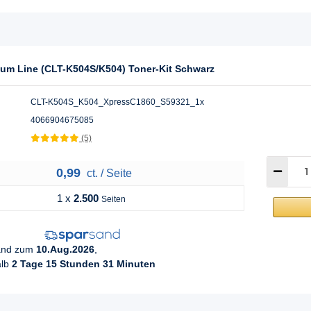
um Line (CLT-K504S/K504) Toner-Kit Schwarz
CLT-K504S_K504_XpressC1860_S59321_1x
4066904675085
(5)
0,99
ct. / Seite
1 x
2.500
Seiten
sand zum
10.Aug.2026
,
alb
2 Tage 15 Stunden 31 Minuten