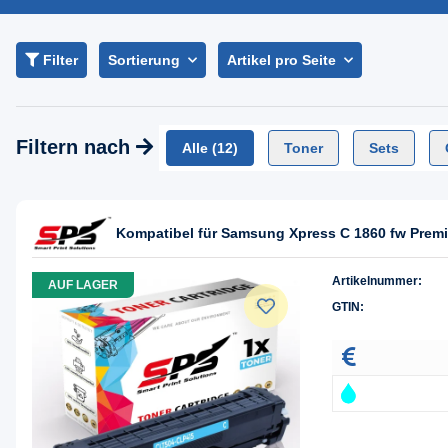
Filter
Sortierung
Artikel pro Seite
Filtern nach
Alle
(12)
Toner
Sets
Kompatibel für Samsung Xpress C 1860 fw Premi
Artikelnummer:
AUF LAGER
GTIN: