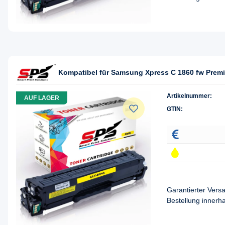
Kompatibel für Samsung Xpress C 1860 fw Premi
Artikelnummer:
AUF LAGER
GTIN:
Garantierter Ver
Bestellung innerh