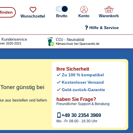
 finden
Konto
Warenkorb
Wunschzettel
Hilfe & Service
r Kundenservice
CO
- Neutralität
2
ner 2020-2021
Klimaschutz bei Sparsando.de
Ihre Sicherheit
Zu 100 % kompatibel
Kostenloser Versand
 Toner
günstig bei
Geld-zurück-Garantie
haben Sie Frage?
e aus bestellen und liefern
Freundlicher Support & Beratung
+49 30 2354 3969
Mo - Fr. 08.00 - 16:30 Uhr