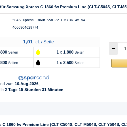
l für Samsung Xpress C 1860 fw Premium Line (CLT-C504S, CLT-M
504S_XpressC1860f_S58172_CMYBK_4x_A4
4066904629774
1,01
ct. / Seite
.800
1 x
1.800
Seiten
Seiten
.800
1 x
2.500
Seiten
Seiten
sand zum
10.Aug.2026
,
alb
2 Tage 15 Stunden 31 Minuten
s C 1860 fw Premium Line (CLT-C504S, CLT-M504S, CLT-Y504S, CL