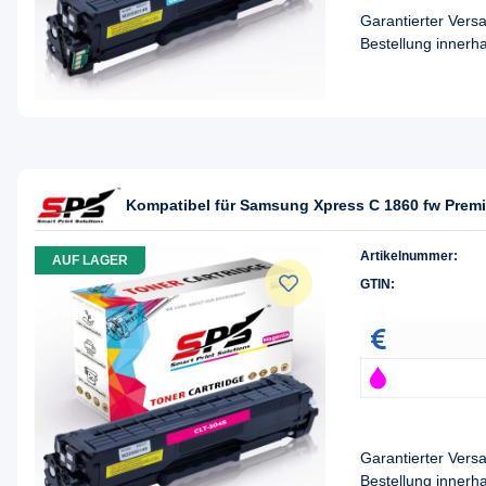
Garantierter Ver
Bestellung innerh
Kompatibel für Samsung Xpress C 1860 fw Prem
Artikelnummer:
AUF LAGER
GTIN:
Garantierter Ver
Bestellung innerh