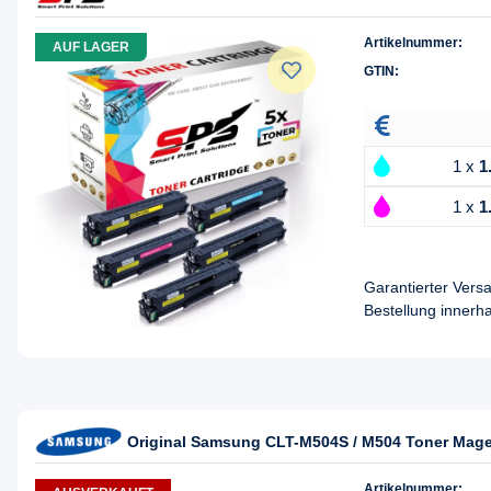
Artikelnummer:
AUF LAGER
GTIN:
1 x
1
1 x
1
Garantierter Ver
Bestellung innerh
Original Samsung CLT-M504S / M504 Toner Mag
Artikelnummer: