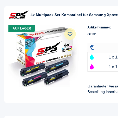
4x Multipack Set Kompatibel für Samsung Xpres
Artikelnummer:
AUF LAGER
GTIN:
1 x
1
1 x
1
Garantierter Ver
Bestellung innerh