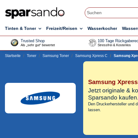
Tinten & Toner
Freizeit/Reisen
Wasserkocher
Wasser
Trusted Shop
100 Tage Rückgaberec
Als „sehr gut“ bewertet
Stressfrei & Kostenlos
Startseite
Toner
Samsung Toner
Samsung Xpress C
Samsung Xpre
Samsung Xpress 
Jetzt originale &
Sparsando kaufen
Den Druckerhersteller und 
lassen.