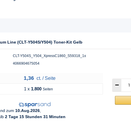
um Line (CLT-Y504S/Y504) Toner-Kit Gelb
CLT-Y504S_Y504_XpressC1860_S59318_1x
4066904675054
1,36
ct. / Seite
1 x
1.800
Seiten
sand zum
10.Aug.2026
,
alb
2 Tage 15 Stunden 31 Minuten