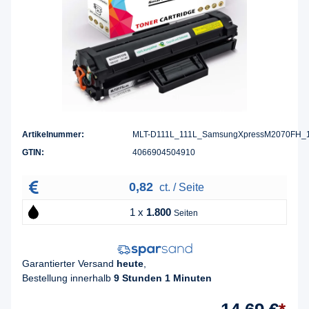
Artikelnummer:
MLT-D111L_111L_SamsungXpressM2070FH_
GTIN:
4066904504910
0,82
ct. / Seite
1 x
1.800
Seiten
Garantierter Versand
heute
,
Bestellung innerhalb
9 Stunden 1 Minuten