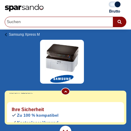
Samsung Xpress M
Samsung Xpress M 2070 FH Toner
Jetzt originale & kompatible Samsung
Xpress M 2070 FH Toner
günstig bei
Sparsando kaufen.
Den Druckerhersteller und das Druckermodell auf Sparsando.de
auswählen und unkompliziert von zu Hause aus bestellen und
liefern lassen.
Ihre Sicherheit
Zu 100 % kompatibel
Kostenloser Versand
Geld-zurück-Garantie