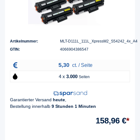
Artikelnummer:
MLT-D111L_111L_XpressM2_S54242_4x_A4
GTIN:
4066904386547
5,30
ct. / Seite
4 x
3.000
Seiten
Garantierter Versand
heute
,
Bestellung innerhalb
9 Stunden 1 Minuten
158,96 €
*