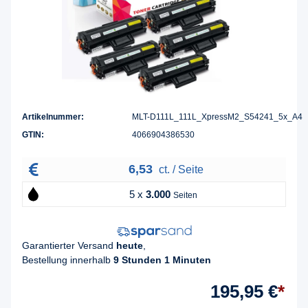
Artikelnummer:
MLT-D111L_111L_XpressM2_S54241_5x_A4
GTIN:
4066904386530
6,53
ct. / Seite
5 x
3.000
Seiten
Garantierter Versand
heute
,
Bestellung innerhalb
9 Stunden 1 Minuten
195,95 €
*