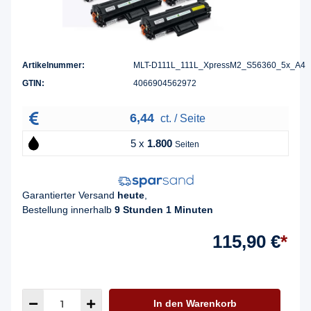
Artikelnummer:
MLT-D111L_111L_XpressM2_S56360_5x_A4
GTIN:
4066904562972
6,44
ct. / Seite
5 x
1.800
Seiten
Garantierter Versand
heute
,
Bestellung innerhalb
9 Stunden 1 Minuten
115,90 €
*
In den Warenkorb