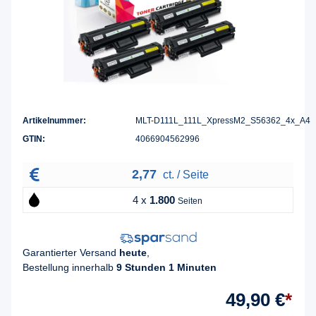
Artikelnummer:
MLT-D111L_111L_XpressM2_S56362_4x_A4
GTIN:
4066904562996
2,77
ct. / Seite
4 x
1.800
Seiten
Garantierter Versand
heute
,
Bestellung innerhalb
9 Stunden 1 Minuten
49,90 €
*