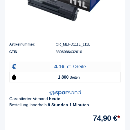
Artikelnummer:
OR_MLT-D111L_111L
GTIN:
8806086432610
4,16
ct. / Seite
1.800
Seiten
Garantierter Versand
heute
,
Bestellung innerhalb
9 Stunden 1 Minuten
74,90 €
*