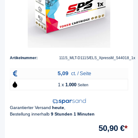
Artikelnummer:
111S_MLT-D111S/ELS_XpressM_S44018_1x
5,09
ct. / Seite
1 x
1.000
Seiten
Garantierter Versand
heute
,
Bestellung innerhalb
9 Stunden 1 Minuten
50,90 €
*