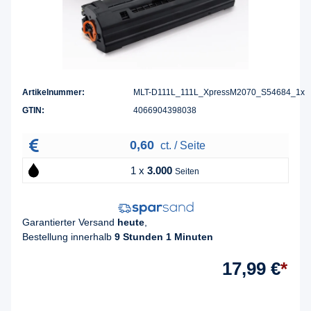
Artikelnummer:
MLT-D111L_111L_XpressM2070_S54684_1x
GTIN:
4066904398038
0,60
ct. / Seite
1 x
3.000
Seiten
Garantierter Versand
heute
,
Bestellung innerhalb
9 Stunden 1 Minuten
17,99 €
*