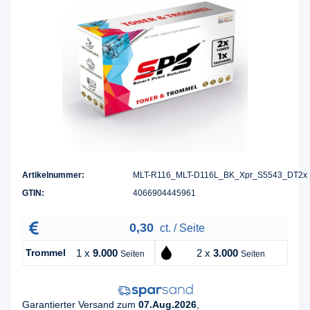
Artikelnummer:
MLT-R116_MLT-D116L_BK_Xpr_S5543_DT2x
GTIN:
4066904445961
0,30
ct. / Seite
Trommel
1 x
9.000
2 x
3.000
Seiten
Seiten
Garantierter Versand zum
07.Aug.2026
,