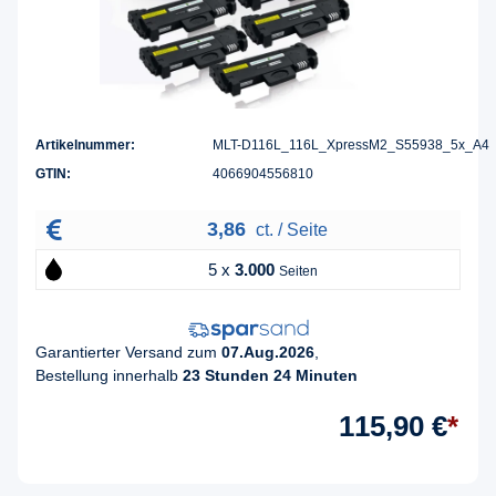
Artikelnummer:
MLT-D116L_116L_XpressM2_S55938_5x_A4
GTIN:
4066904556810
3,86
ct. / Seite
5 x
3.000
Seiten
Garantierter Versand zum
07.Aug.2026
,
Bestellung innerhalb
23 Stunden 24 Minuten
115,90 €
*