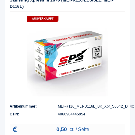
D116L)
AUSVERKAUFT
Artikelnummer:
MLT-R116_MLT-D116L_BK_Xpr_S5542_DT4x
GTIN:
4066904445954
0,50
ct. / Seite