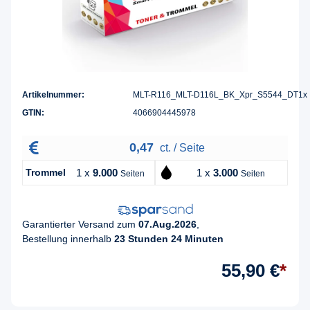
Artikelnummer:
MLT-R116_MLT-D116L_BK_Xpr_S5544_DT1x
GTIN:
4066904445978
0,47
ct. / Seite
Trommel
1 x
9.000
1 x
3.000
Seiten
Seiten
Garantierter Versand zum
07.Aug.2026
,
Bestellung innerhalb
23 Stunden 24 Minuten
55,90 €
*