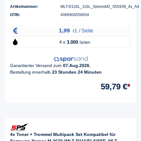
Artikelnummer:
MLT-D116L_116L_XpressM2_S55939_4x_A4
GTIN:
4066904556834
1,99
ct. / Seite
4 x
3.000
Seiten
Garantierter Versand zum
07.Aug.2026
,
Bestellung innerhalb
23 Stunden 24 Minuten
59,79 €
*
4x Toner + Trommel Multipack Set Kompatibel für
Samsung Xpress M 2670 (MLT-R116/ELS/SEE, MLT-