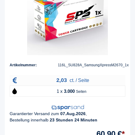
Artikelnummer:
116L_SU828A_SamsungXpressM2670_1x
2,03
ct. / Seite
1 x
3.000
Seiten
Garantierter Versand zum
07.Aug.2026
,
Bestellung innerhalb
23 Stunden 24 Minuten
60,90 €
*