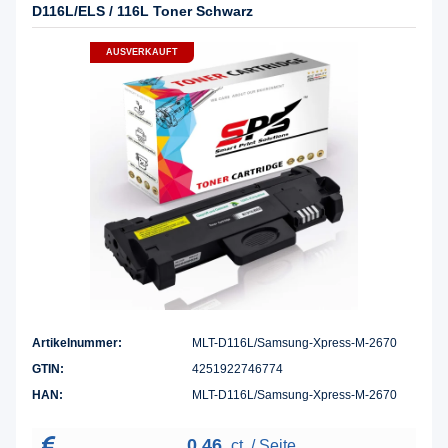
D116L/ELS / 116L Toner Schwarz
AUSVERKAUFT
Artikelnummer:
MLT-D116L/Samsung-Xpress-M-2670
GTIN:
4251922746774
HAN:
MLT-D116L/Samsung-Xpress-M-2670
0,46
ct. / Seite