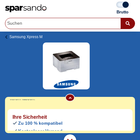
Samsung Xpress M
Samsung Xpress M 2670 Toner
Jetzt originale & kompatible Samsung
Xpress M 2670 Toner
günstig bei Sparsando
kaufen.
Den Druckerhersteller und das Druckermodell auf Sparsando.de
auswählen und unkompliziert von zu Hause aus bestellen und
liefern lassen.
Ihre Sicherheit
Zu 100 % kompatibel
Kostenloser Versand
Geld-zurück-Garantie