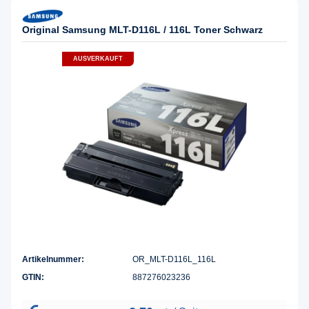
Original Samsung MLT-D116L / 116L Toner Schwarz
AUSVERKAUFT
Artikelnummer:
OR_MLT-D116L_116L
GTIN:
887276023236