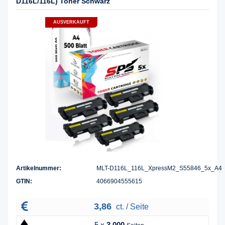
D116L/116L) Toner Schwarz
AUSVERKAUFT
Artikelnummer:
MLT-D116L_116L_XpressM2_S55846_5x_A4
GTIN:
4066904555615
3,86
ct. / Seite
5 x
3.000