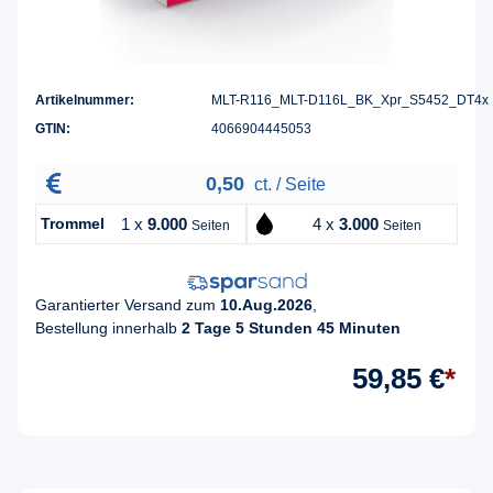
Artikelnummer:
MLT-R116_MLT-D116L_BK_Xpr_S5452_DT4x
GTIN:
4066904445053
0,50
ct. / Seite
Trommel
1 x
9.000
4 x
3.000
Seiten
Seiten
Garantierter Versand zum
10.Aug.2026
,
Bestellung innerhalb
2 Tage 5 Stunden 45 Minuten
59,85 €
*