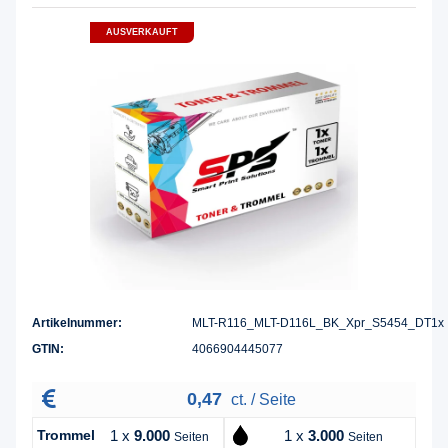
AUSVERKAUFT
Artikelnummer:
MLT-R116_MLT-D116L_BK_Xpr_S5454_DT1x
GTIN:
4066904445077
0,47
ct. / Seite
Trommel
1 x
9.000
1 x
3.000
Seiten
Seiten