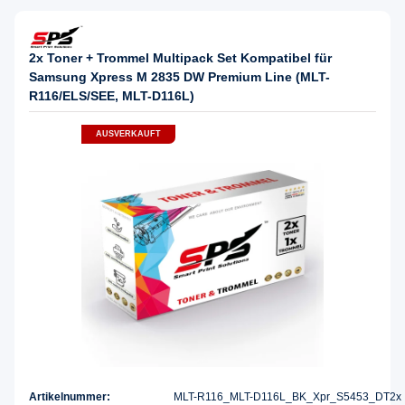
2x Toner + Trommel Multipack Set Kompatibel für
Samsung Xpress M 2835 DW Premium Line (MLT-
R116/ELS/SEE, MLT-D116L)
AUSVERKAUFT
Artikelnummer:
MLT-R116_MLT-D116L_BK_Xpr_S5453_DT2x