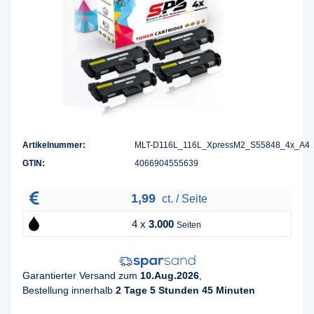
Artikelnummer:
MLT-D116L_116L_XpressM2_S55848_4x_A4
GTIN:
4066904555639
1,99
ct. / Seite
4 x
3.000
Seiten
Garantierter Versand zum
10.Aug.2026
,
Bestellung innerhalb
2 Tage 5 Stunden 45 Minuten