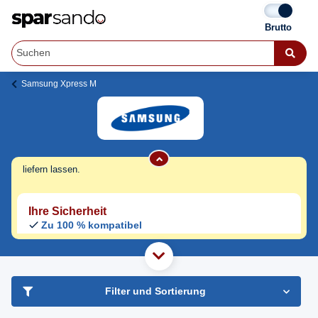
Samsung Xpress M 2835 DW Premium
Line Toner
Samsung Xpress M
Jetzt originale & kompatible Samsung
Xpress M 2835 DW Premium Line Toner
günstig bei Sparsando kaufen.
Den Druckerhersteller und das Druckermodell auf Sparsando.de
auswählen und unkompliziert von zu Hause aus bestellen und
liefern lassen.
Ihre Sicherheit
Zu 100 % kompatibel
Kostenloser Versand
Geld-zurück-Garantie
haben Sie Frage?
Filter und Sortierung
Freundlicher Support & Beratung