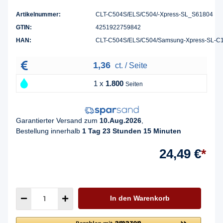
Artikelnummer:
CLT-C504S/ELS/C504/-Xpress-SL_S61804
GTIN:
4251922759842
HAN:
CLT-C504S/ELS/C504/Samsung-Xpress-SL-
1,36
ct. / Seite
1 x
1.800
Seiten
Garantierter Versand zum
10.Aug.2026
,
Bestellung innerhalb
1 Tag 23 Stunden 15 Minuten
24,49 €
*
In den Warenkorb