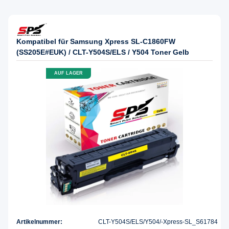
Kompatibel für Samsung Xpress SL-C1860FW
(SS205E#EUK) / CLT-Y504S/ELS / Y504 Toner Gelb
AUF LAGER
Artikelnummer:
CLT-Y504S/ELS/Y504/-Xpress-SL_S61784