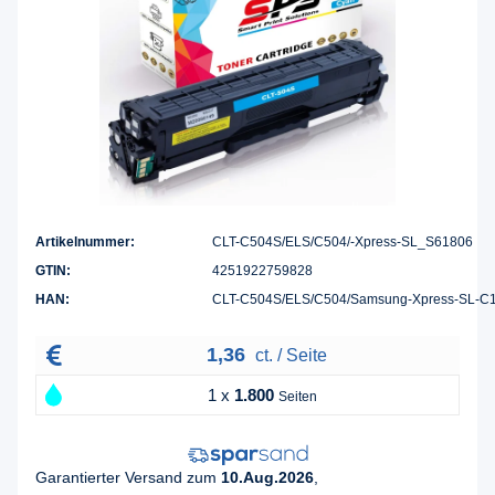
Artikelnummer:
CLT-C504S/ELS/C504/-Xpress-SL_S61806
GTIN:
4251922759828
HAN:
CLT-C504S/ELS/C504/Samsung-Xpress-SL-
1,36
ct. / Seite
1 x
1.800
Seiten
Garantierter Versand zum
10.Aug.2026
,