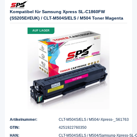
Kompatibel für Samsung Xpress SL-C1860FW
(SS205E#EUK) / CLT-M504S/ELS / M504 Toner Magenta
AUF LAGER
Artikelnummer:
CLT-M504S/ELS / M504/-Xpress-_S61763
GTIN:
4251922760350
HAN:
CLT-M504S/ELS / M504/Samsung-Xpress-SL