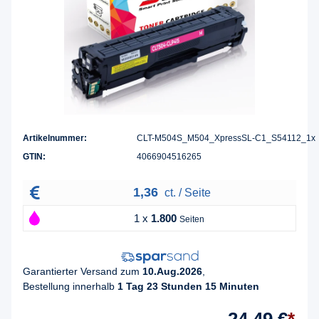
Artikelnummer:
CLT-M504S_M504_XpressSL-C1_S54112_1x
GTIN:
4066904516265
1,36
ct. / Seite
1 x
1.800
Seiten
Garantierter Versand zum
10.Aug.2026
,
Bestellung innerhalb
1 Tag 23 Stunden 15 Minuten
24,49 €
*