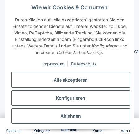
Wie wir Cookies & Co nutzen
Durch Klicken auf „Alle akzeptieren“ gestatten Sie den
Einsatz folgender Dienste auf unserer Website: YouTube,
Vimeo, ReCaptcha, Billiger.de Tracking. Sie können die
Artikelnummer:
CLT-Y504S/ELS/Y504/-Xpress-SL_S61783
Einstellung jederzeit ändern (Fingerabdruck-Icon links
GTIN:
4251922760107
unten). Weitere Details finden Sie unter
Konfigurieren
und
HAN:
CLT-Y504S/ELS/Y504/Samsung-Xpress-SL-C
in unserer
Datenschutzerklärung
.
Impressum
|
Datenschutz
1,36
ct. / Seite
1 x
1.800
Seiten
Alle akzeptieren
Konfigurieren
Garantierter Versand zum
10.Aug.2026
,
Bestellung innerhalb
1 Tag 23 Stunden 15 Minuten
Ablehnen
0
24,49 €
*
warenkorb
Startseite
Kategorie
Konto
Menu