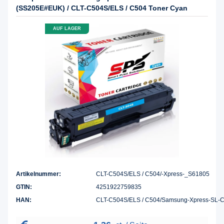
(SS205E#EUK) / CLT-C504S/ELS / C504 Toner Cyan
AUF LAGER
Artikelnummer:
CLT-C504S/ELS / C504/-Xpress-_S61805
GTIN:
4251922759835
HAN:
CLT-C504S/ELS / C504/Samsung-Xpress-SL