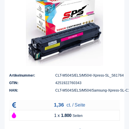
Artikelnummer:
CLT-M504S/ELS/M504/-Xpress-SL_S61764
GTIN:
4251922760343
HAN:
CLT-M504S/ELS/M504/Samsung-Xpress-SL-
1,36
ct. / Seite
1 x
1.800
Seiten