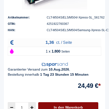
Artikelnummer:
CLT-M504S/ELS/M504/-Xpress-SL_S61762
GTIN:
4251922760367
HAN:
CLT-M504S/ELS/M504/Samsung-Xpress-SL-
1,36
ct. / Seite
1 x
1.800
Seiten
Garantierter Versand zum
10.Aug.2026
,
Bestellung innerhalb
1 Tag 23 Stunden 15 Minuten
24,49 €
*
In den Warenkorb