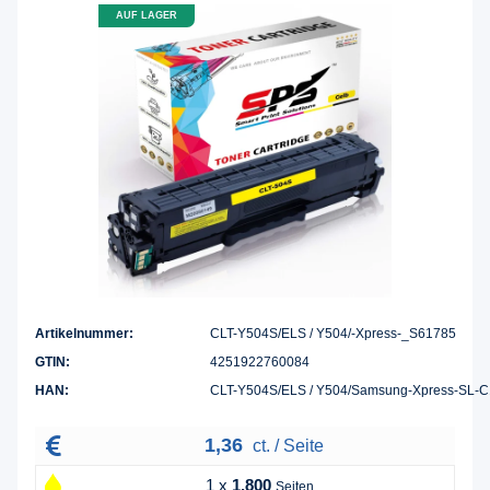
AUF LAGER
Artikelnummer:
CLT-Y504S/ELS / Y504/-Xpress-_S61785
GTIN:
4251922760084
HAN:
CLT-Y504S/ELS / Y504/Samsung-Xpress-SL
1,36
ct. / Seite
1 x
1.800
Seiten