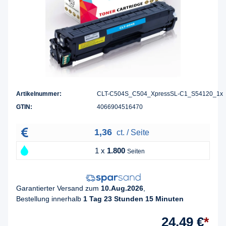
Artikelnummer:
CLT-C504S_C504_XpressSL-C1_S54120_1x
GTIN:
4066904516470
1,36
ct. / Seite
1 x
1.800
Seiten
Garantierter Versand zum
10.Aug.2026
,
Bestellung innerhalb
1 Tag 23 Stunden 15 Minuten
24,49 €
*