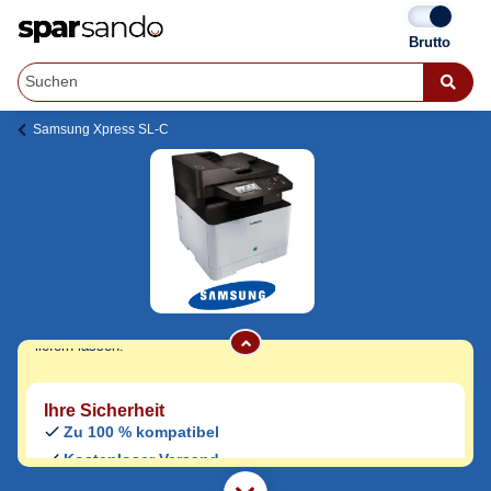
Samsung Xpress SL-C
Samsung Xpress SL-C 1860 FW Toner
Jetzt originale & kompatible Samsung
Xpress SL-C 1860 FW Toner
günstig bei
Sparsando kaufen.
Den Druckerhersteller und das Druckermodell auf Sparsando.de
auswählen und unkompliziert von zu Hause aus bestellen und
liefern lassen.
Ihre Sicherheit
Zu 100 % kompatibel
Kostenloser Versand
Geld-zurück-Garantie