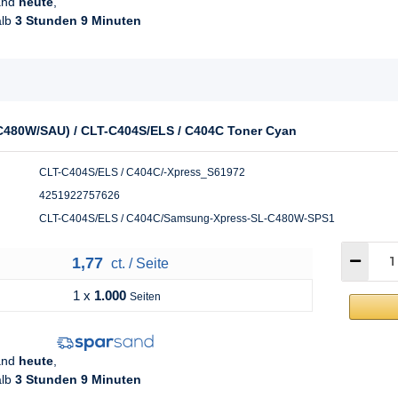
sand
heute
,
alb
3 Stunden 9 Minuten
C480W/SAU) / CLT-C404S/ELS / C404C Toner Cyan
CLT-C404S/ELS / C404C/-Xpress_S61972
4251922757626
CLT-C404S/ELS / C404C/Samsung-Xpress-SL-C480W-SPS1
1,77
ct. / Seite
1 x
1.000
Seiten
sand
heute
,
alb
3 Stunden 9 Minuten