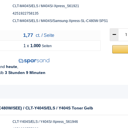
CLT-M404S/ELS / M404S/-Xpress_S61921
4251922758135
CLT-M404S/ELS / M404S/Samsung-Xpress-SL-C480W-SPS1
1,77
ct. / Seite
1 x
1.000
Seiten
sand
heute
,
alb
3 Stunden 9 Minuten
480W/SEE) / CLT-Y404S/ELS / Y404S Toner Gelb
CLT-Y404S/ELS / Y404S/-Xpress_S61946