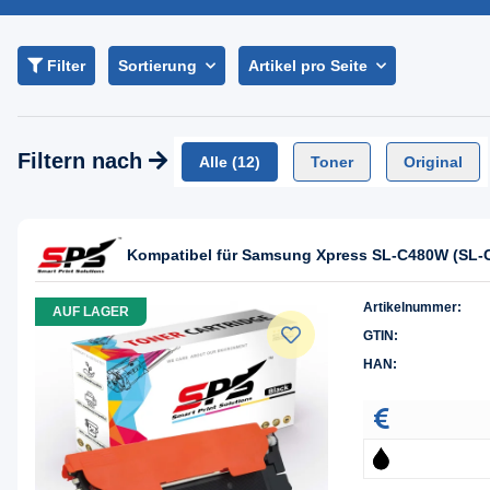
Filter
Sortierung
Artikel pro Seite
Filtern nach
Alle
(12)
Toner
Original
Kompatibel für Samsung Xpress SL-C480W (SL-
Artikelnummer:
AUF LAGER
GTIN:
HAN: