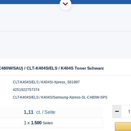
C480W/SAU) / CLT-K404S/ELS / K404S Toner Schwarz
CLT-K404S/ELS / K404S/-Xpress_S61997
4251922757374
CLT-K404S/ELS / K404S/Samsung-Xpress-SL-C480W-SPS
1,11
ct. / Seite
1 x
1.500
Seiten