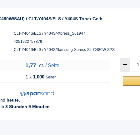
480W/SAU) / CLT-Y404S/ELS / Y404S Toner Gelb
CLT-Y404S/ELS / Y404S/-Xpress_S61947
4251922757879
CLT-Y404S/ELS / Y404S/Samsung-Xpress-SL-C480W-SPS
1,77
ct. / Seite
1 x
1.000
Seiten
sand
heute
,
alb
3 Stunden 9 Minuten