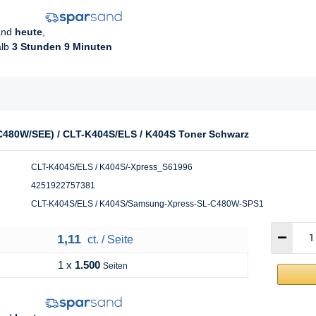
sand
heute
,
alb
3 Stunden 9 Minuten
480W/SEE) / CLT-K404S/ELS / K404S Toner Schwarz
CLT-K404S/ELS / K404S/-Xpress_S61996
4251922757381
CLT-K404S/ELS / K404S/Samsung-Xpress-SL-C480W-SPS1
1,11
ct. / Seite
1 x
1.500
Seiten