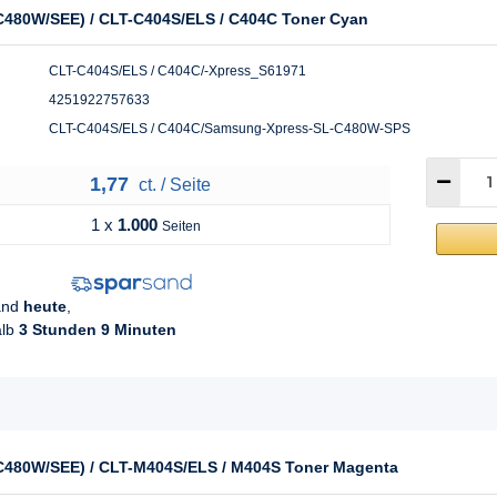
480W/SEE) / CLT-C404S/ELS / C404C Toner Cyan
CLT-C404S/ELS / C404C/-Xpress_S61971
4251922757633
CLT-C404S/ELS / C404C/Samsung-Xpress-SL-C480W-SPS
1,77
ct. / Seite
1 x
1.000
Seiten
sand
heute
,
alb
3 Stunden 9 Minuten
C480W/SEE) / CLT-M404S/ELS / M404S Toner Magenta