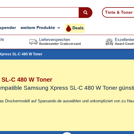
Tinte & Toner
spender
weitere Produkte
Deals
ht
Lieferversprechen
Exzellente
Bundesweiter Gratisversand
Award Gewin
press SL-C 480 W Toner
 SL-C 480 W Toner
 kompatible Samsung Xpress SL-C 480 W Toner
günst
das Druckermodell auf Sparsando.de auswählen und unkompliziert von zu Haus