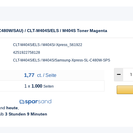
C480W/SAU) / CLT-M404S/ELS / M404S Toner Magenta
CLT-M404S/ELS / M404S/-Xpress_S61922
4251922758128
CLT-M404S/ELS / M404S/Samsung-Xpress-SL-C480W-SPS
1,77
ct. / Seite
1 x
1.000
Seiten
sand
heute
,
alb
3 Stunden 9 Minuten