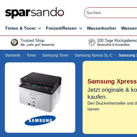
Tinten & Toner
Freizeit/Reisen
Wasserkocher
Wasser
Trusted Shop
100 Tage Rückgaberec
Als „sehr gut“ bewertet
Stressfrei & Kostenlos
Startseite
Toner
Samsung Toner
Samsung Xpress SL-C
Samsung X
Samsung Xpress
Jetzt originale &
kaufen.
Den Druckerhersteller und 
lassen.