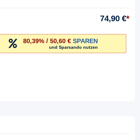
74,90 €
*
80,39% / 50,60 €
SPAREN
und Sparsando nutzen