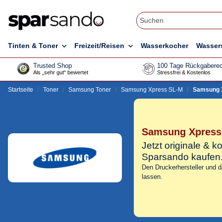
Tinten & Toner
Freizeit/Reisen
Wasserkocher
Wasser
Trusted Shop
100 Tage Rückgaberec
Als „sehr gut“ bewertet
Stressfrei & Kostenlos
Startseite
Toner
Samsung Toner
Samsung Xpress SL-M
Samsung 
Samsung Xpress
Jetzt originale &
Sparsando kaufen
Den Druckerhersteller und 
lassen.