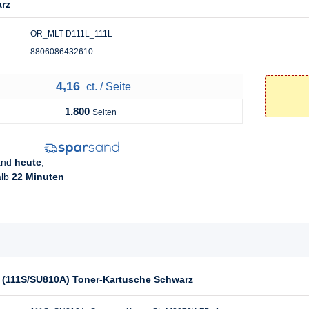
arz
OR_MLT-D111L_111L
8806086432610
4,16
ct. / Seite
1.800
Seiten
sand
heute
,
alb
22 Minuten
 (111S/SU810A) Toner-Kartusche Schwarz