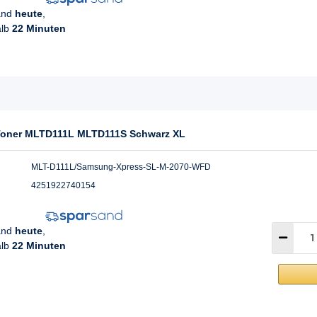
sand
heute
,
alb
22 Minuten
Toner MLTD111L MLTD111S Schwarz XL
MLT-D111L/Samsung-Xpress-SL-M-2070-WFD
4251922740154
sand
heute
,
alb
22 Minuten