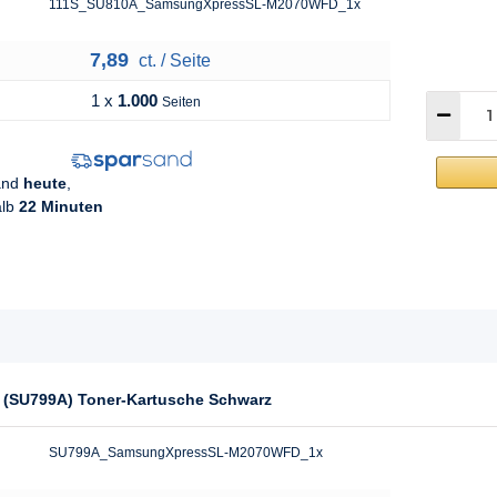
111S_SU810A_SamsungXpressSL-M2070WFD_1x
7,89
ct. / Seite
1 x
1.000
Seiten
sand
heute
,
alb
22 Minuten
 (SU799A) Toner-Kartusche Schwarz
SU799A_SamsungXpressSL-M2070WFD_1x