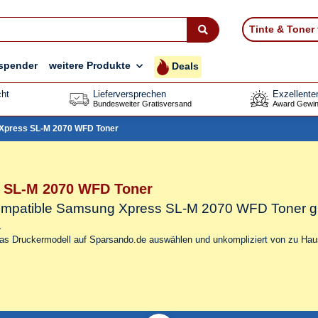
Tinte & Toner
spender
weitere Produkte
Deals
ht
Lieferversprechen
Exzellente
Bundesweiter Gratisversand
Award Gewin
Xpress SL-M 2070 WFD Toner
 SL-M 2070 WFD Toner
 kompatible Samsung Xpress SL-M 2070 WFD Toner
g
.
das Druckermodell auf Sparsando.de auswählen und unkompliziert von zu Haus