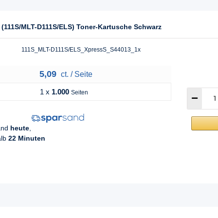
(111S/MLT-D111S/ELS) Toner-Kartusche Schwarz
111S_MLT-D111S/ELS_XpressS_S44013_1x
5,09
ct. / Seite
1 x
1.000
Seiten
sand
heute
,
alb
22 Minuten