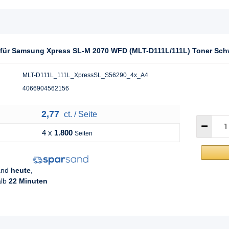
l für Samsung Xpress SL-M 2070 WFD (MLT-D111L/111L) Toner Sch
MLT-D111L_111L_XpressSL_S56290_4x_A4
4066904562156
2,77
ct. / Seite
4 x
1.800
Seiten
sand
heute
,
alb
22 Minuten