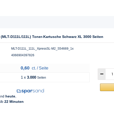
(MLT-D111L/111L) Toner-Kartusche Schwarz XL 3000 Seiten
MLT-D111L_111L_XpressSL-M2_S54669_1x
4066904397826
0,60
ct. / Seite
1 x
3.000
Seiten
sand
heute
,
alb
22 Minuten