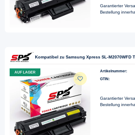
Garantierter Ver
Bestellung innerh
Kompatibel zu Samsung Xpress SL-M2070WFD 
Artikelnummer:
AUF LAGER
GTIN:
Garantierter Ver
Bestellung innerh