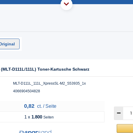
Original
(MLT-D111L/111L) Toner-Kartusche Schwarz
MLT-D111L_111L_XpressSL-M2_S53935_1x
4066904504828
0,82
ct. / Seite
1 x
1.800
Seiten