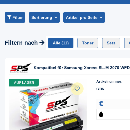
Filter
Sortierung
Artikel pro Seite
Filtern nach
Alle
(11)
Toner
Sets
Kompatibel für Samsung Xpress SL-M 2070 WFD 
Artikelnummer:
AUF LAGER
GTIN: