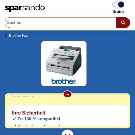
Brother Fax
Brother Fax 2920 Series Trommeln
Jetzt originale & kompatible Brother Fax
2920 Series Trommeln
günstig bei
Sparsando kaufen.
Den Druckerhersteller und das Druckermodell auf Sparsando.de
auswählen und unkompliziert von zu Hause aus bestellen und
liefern lassen.
Ihre Sicherheit
Zu 100 % kompatibel
Kostenloser Versand
Geld-zurück-Garantie