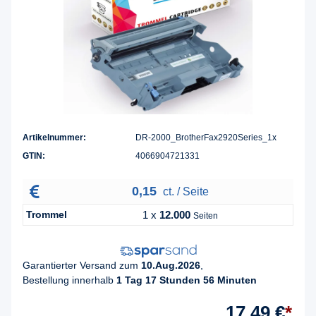
Artikelnummer:
DR-2000_BrotherFax2920Series_1x
GTIN:
4066904721331
0,15
ct. / Seite
Trommel
1 x
12.000
Seiten
Garantierter Versand zum
10.Aug.2026
,
Bestellung innerhalb
1 Tag 17 Stunden 56 Minuten
17,49 €
*