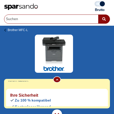
Brother MFC-L
Brother MFC-L 5800 Trommeln
Jetzt originale & kompatible Brother MFC-L
5800 Trommeln
günstig bei Sparsando
kaufen.
Den Druckerhersteller und das Druckermodell auf Sparsando.de
auswählen und unkompliziert von zu Hause aus bestellen und
liefern lassen.
Ihre Sicherheit
Zu 100 % kompatibel
Kostenloser Versand
Geld-zurück-Garantie