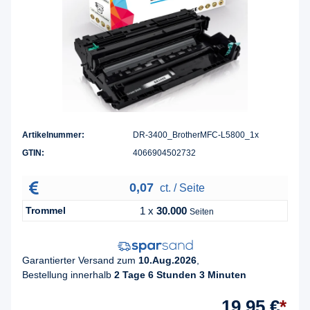
Artikelnummer:
DR-3400_BrotherMFC-L5800_1x
GTIN:
4066904502732
0,07
ct. / Seite
Trommel
1 x
30.000
Seiten
Garantierter Versand zum
10.Aug.2026
,
Bestellung innerhalb
2 Tage 6 Stunden 3 Minuten
19,95 €
*