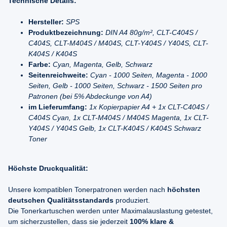
Technische Details:
Hersteller:
SPS
Produktbezeichnung:
DIN A4 80g/m², CLT-C404S /
C404S, CLT-M404S / M404S, CLT-Y404S / Y404S, CLT-
K404S / K404S
Farbe:
Cyan, Magenta, Gelb, Schwarz
Seitenreichweite:
Cyan - 1000 Seiten, Magenta - 1000
Seiten, Gelb - 1000 Seiten, Schwarz - 1500 Seiten pro
Patronen (bei 5% Abdeckunge von A4)
im Lieferumfang:
1x Kopierpapier A4 + 1x CLT-C404S /
C404S Cyan, 1x CLT-M404S / M404S Magenta, 1x CLT-
Y404S / Y404S Gelb, 1x CLT-K404S / K404S Schwarz
Toner
Höchste Druckqualität:
Unsere kompatiblen Tonerpatronen werden nach
höchsten
deutschen Qualitätsstandards
produziert.
Die Tonerkartuschen werden unter Maximalauslastung getestet,
um sicherzustellen, dass sie jederzeit
100% klare &