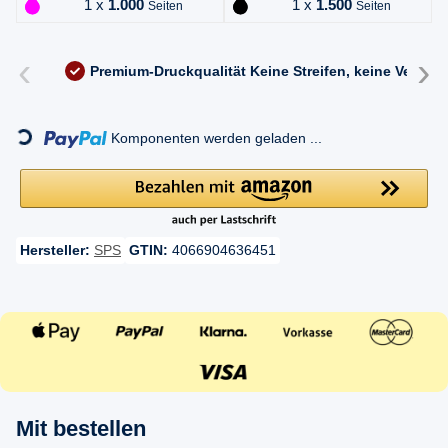
1 x
1.000
1 x
1.500
Seiten
Seiten
‹
›
Premium-Druckqualität
Keine Streifen, keine Versc
Loading...
Komponenten werden geladen ...
Hersteller:
SPS
GTIN:
4066904636451
Mit bestellen