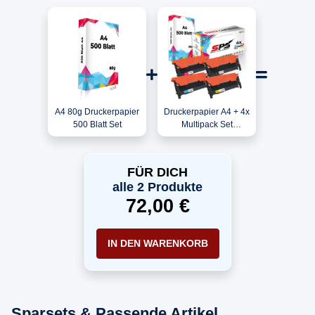
A4 80g Druckerpapier
Druckerpapier A4 + 4x
500 Blatt Set
Multipack Set
Kompatibel für
Samsung Xpress SL-C
483 (CLT-C404S, CLT-
FÜR DICH
M404S, CLT-Y404S,
alle 2 Produkte
CLT-K404S) Toner
72,00 €
IN DEN WARENKORB
Sparsets & Passende Artikel