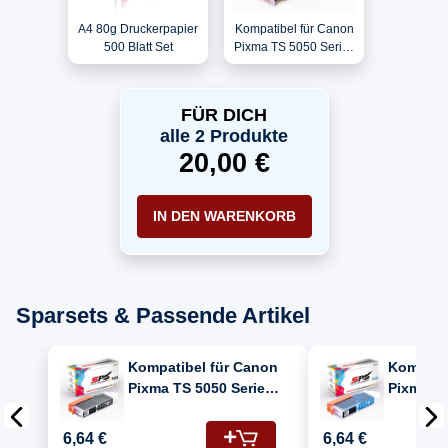
A4 80g Druckerpapier
Kompatibel für Canon
500 Blatt Set
Pixma TS 5050 Series
(0334C004/CLI-
571XLY)
Tintenpatrone Gelb
FÜR DICH
alle 2 Produkte
20,00 €
IN DEN WARENKORB
Sparsets & Passende Artikel
Kompatibel für Canon
Kompatib
Pixma TS 5050 Series
Pixma TS
(0331C004/CLI-
(0332C00
571XLBK)
571XLC)
6,64 €
6,64 €