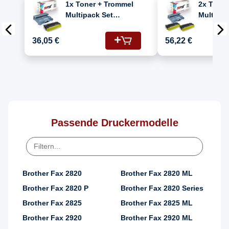
1x Toner + Trommel
2x Toner
Multipack Set
Multipac
Kompatibel für
Kompatib
Lenovo M 3220 (DR-
Lenovo M 3
36,05 €
56,22 €
2000, TN-2000)
2000, TN
Passende Druckermodelle
Brother Fax 2820
Brother Fax 2820 ML
Brother Fax 2820 P
Brother Fax 2820 Series
Brother Fax 2825
Brother Fax 2825 ML
Brother Fax 2920
Brother Fax 2920 ML