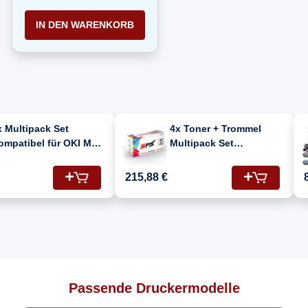
IN DEN WARENKORB
x Multipack Set
4x Toner + Trommel
ompatibel für OKI MC
Multipack Set
63 (46508711,
Kompatibel für OKI MC
6508710, 46508709,
363 (44968301,
215,88 €
6508712) Toner
46508709, 46508710,
46508711, 46508712)
Passende Druckermodelle