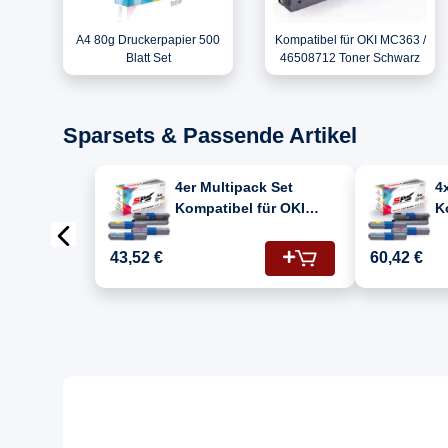
A4 80g Druckerpapier 500
Kompatibel für OKI MC363 /
Blatt Set
46508712 Toner Schwarz
Sparsets & Passende Artikel
4er Multipack Set
4
Kompatibel für OKI
K
MC363 Drucker Toners
3
OKI 46508712 Schwarz,
4
43,52 €
60,42 €
46508711 Cyan,
4
46508709 Gelb,
46508710 Magenta