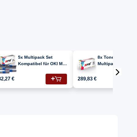
5x Multipack Set
8x Toner + Tromme
Kompatibel für OKI MC
Multipack Set
363 (46508711,
Kompatibel für OK
46508710, 46508709,
363 (44968301,
82,27 €
289,83 €
46508712) Toner
46508709, 4650871
46508711, 4650871