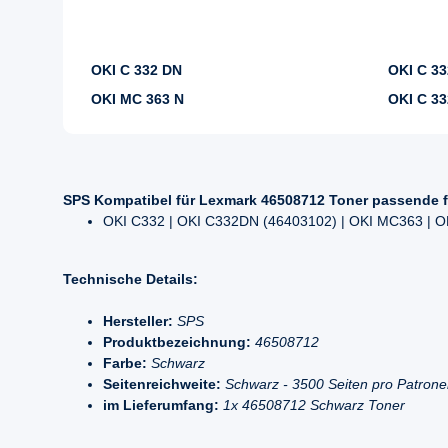
OKI C 332 DN
OKI C 3
OKI MC 363 N
OKI C 33
SPS Kompatibel für Lexmark 46508712 Toner passende f
OKI C332 | OKI C332DN (46403102) | OKI MC363 |
Technische Details:
Hersteller:
SPS
Produktbezeichnung:
46508712
Farbe:
Schwarz
Seitenreichweite:
Schwarz - 3500 Seiten pro Patron
im Lieferumfang:
1x 46508712 Schwarz Toner