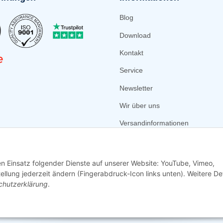
Blog
Download
Kontakt
Service
Newsletter
Wir über uns
Versandinformationen
Zahlungsmöglichkeiten
den Einsatz folgender Dienste auf unserer Website: YouTube, Vimeo,
tellung jederzeit ändern (Fingerabdruck-Icon links unten). Weitere Det
chutzerklärung
.
©
2026
Sparsando GmbH
Webdesign mit ❤️ von LIST & SELL GmbH