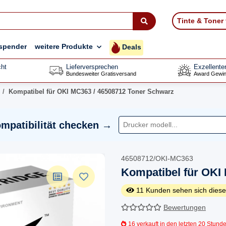
Tinte & Toner
spender
weitere Produkte
Deals
ht
Lieferversprechen
Exzellente
Bundesweiter Gratisversand
Award Gewin
Kompatibel für OKI MC363 / 46508712 Toner Schwarz
mpatibilität checken →
46508712/OKI-MC363
Kompatibel für OKI
11
Kunden sehen sich diese
Bewertungen
16
verkauft in den letzten 20 Stund