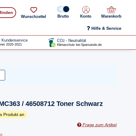
 finden
Konto
Warenkorb
Wunschzettel
Hilfe & Service
r Kundenservice
CO
- Neutralität
2
ner 2020-2021
Klimaschutz bei Sparsando.de
 MC363 / 46508712 Toner Schwarz
s Produkt an
Frage zum Artikel
en