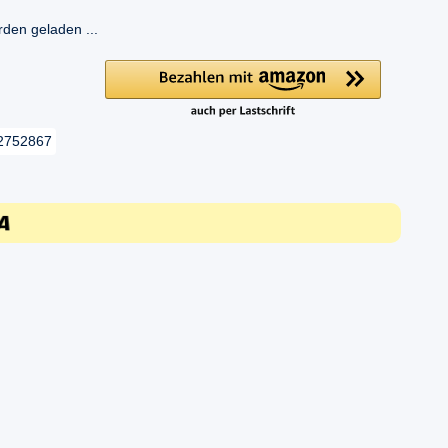
en geladen ...
2752867