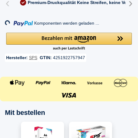
‹
›
Premium-Druckqualität
Keine Streifen, keine Versc
oading...
Komponenten werden geladen ...
Hersteller:
SPS
GTIN:
4251922757947
Mit bestellen