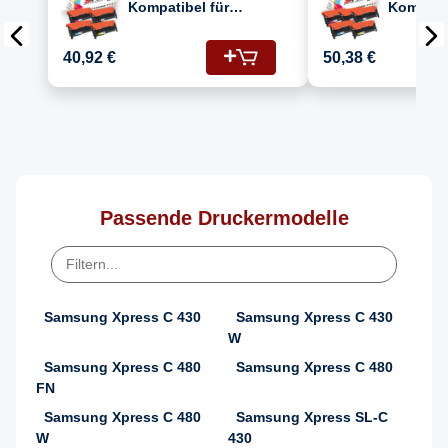
Kompatibel für
Kompatib
Samsung Xpress C
Samsung
480 FN (CLT-C404S,
480 FN (
40,92 €
50,38 €
CLT-M404S, CLT-
CLT-M40
Y404S, CLT-K404S)
Y404S, 
Toner
Toner
Passende Druckermodelle
Samsung Xpress C 430
Samsung Xpress C 430
W
Samsung Xpress C 480
Samsung Xpress C 480
FN
Samsung Xpress C 480
Samsung Xpress SL-C
W
430