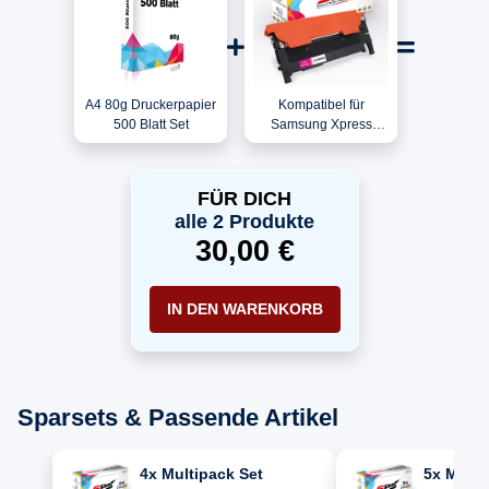
A4 80g Druckerpapier
Kompatibel für
500 Blatt Set
Samsung Xpress
C480FN
(SS255A#BAZ) / CLT-
M404S/ELS / M404S
FÜR DICH
Toner Magenta
alle 2 Produkte
30,00 €
IN DEN WARENKORB
Sparsets & Passende Artikel
4x Multipack Set
5x Multi