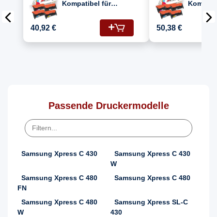
Kompatibel für
Kompatib
Samsung Xpress SL-C
Samsung
430 W (CLT-C404S,
430 W (
40,92 €
50,38 €
CLT-M404S, CLT-
CLT-M40
Y404S, CLT-K404S)
Y404S, 
Toner
Toner
Passende Druckermodelle
Samsung Xpress C 430
Samsung Xpress C 430
W
Samsung Xpress C 480
Samsung Xpress C 480
FN
Samsung Xpress C 480
Samsung Xpress SL-C
W
430