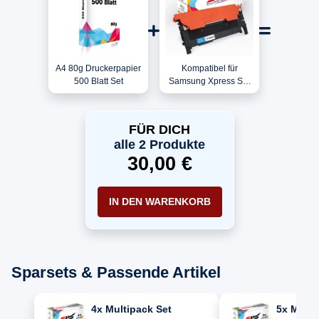
A4 80g Druckerpapier
Kompatibel für
500 Blatt Set
Samsung Xpress SL-
C430W
(SS230C#EUK) / CLT-
C404S/ELS / C404C
FÜR DICH
Toner Cyan
alle 2 Produkte
30,00 €
IN DEN WARENKORB
Sparsets & Passende Artikel
4x Multipack Set
5x Multi