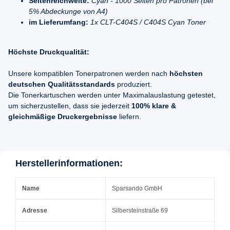
Seitenreichweite:
Cyan - 1000 Seiten pro Patronen (bei
5% Abdeckunge von A4)
im Lieferumfang:
1x CLT-C404S / C404S Cyan Toner
Höchste Druckqualität:
Unsere kompatiblen Tonerpatronen werden nach
höchsten
deutschen Qualitätsstandards
produziert.
Die Tonerkartuschen werden unter Maximalauslastung getestet,
um sicherzustellen, dass sie jederzeit
100% klare &
gleichmäßige Druckergebnisse
liefern.
Herstellerinformationen:
Name
Sparsando GmbH
Adresse
Silbersteinstraße 69