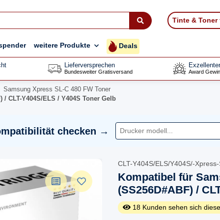
Tinte & Toner
spender
weitere Produkte
Deals
ht
Lieferversprechen
Exzellente
Bundesweiter Gratisversand
Award Gewin
Samsung Xpress SL-C 480 FW Toner
 / CLT-Y404S/ELS / Y404S Toner Gelb
mpatibilität checken →
CLT-Y404S/ELS/Y404S/-Xpress
Kompatibel für Sa
(SS256D#ABF) / CLT
18
Kunden sehen sich diese