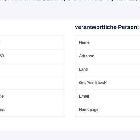
verantwortliche Person:
H
Name
 69
Adresse
Land
Ort, Postleitzahl
de
Email
.de/
Homepage