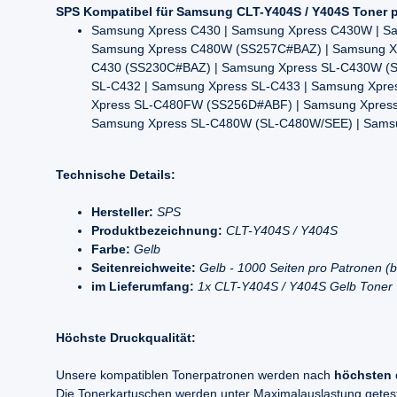
SPS Kompatibel für Samsung CLT-Y404S / Y404S Toner p
Samsung Xpress C430 | Samsung Xpress C430W | S
Samsung Xpress C480W (SS257C#BAZ) | Samsung Xp
C430 (SS230C#BAZ) | Samsung Xpress SL-C430W (
SL-C432 | Samsung Xpress SL-C433 | Samsung Xpr
Xpress SL-C480FW (SS256D#ABF) | Samsung Xpres
Samsung Xpress SL-C480W (SL-C480W/SEE) | Samsu
Technische Details:
Hersteller:
SPS
Produktbezeichnung:
CLT-Y404S / Y404S
Farbe:
Gelb
Seitenreichweite:
Gelb - 1000 Seiten pro Patronen 
im Lieferumfang:
1x CLT-Y404S / Y404S Gelb Toner
Höchste Druckqualität:
Unsere kompatiblen Tonerpatronen werden nach
höchsten 
Die Tonerkartuschen werden unter Maximalauslastung geteste