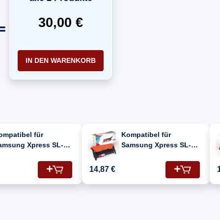
30,00 €
IN DEN WARENKORB
ompatibel für
Kompatibel für
amsung Xpress SL-
Samsung Xpress SL-
480FW (SL-C480FW) /
C480FW (SL-C480FW) /
LT-K404S/ELS / K404S
CLT-M404S/ELS / M404S
14,87 €
oner Schwarz
Toner Magenta