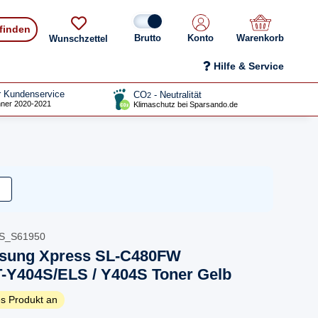
 finden
Konto
Warenkorb
Wunschzettel
Hilfe & Service
r Kundenservice
CO
- Neutralität
2
ner 2020-2021
Klimaschutz bei Sparsando.de
-S_S61950
msung Xpress SL-C480FW
-Y404S/ELS / Y404S Toner Gelb
s Produkt an