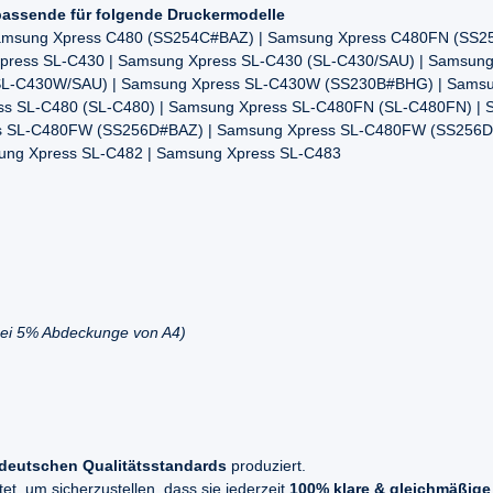
assende für folgende Druckermodelle
amsung Xpress C480 (SS254C#BAZ) | Samsung Xpress C480FN (SS2
ress SL-C430 | Samsung Xpress SL-C430 (SL-C430/SAU) | Samsung
SL-C430W/SAU) | Samsung Xpress SL-C430W (SS230B#BHG) | Samsu
ess SL-C480 (SL-C480) | Samsung Xpress SL-C480FN (SL-C480FN) 
s SL-C480FW (SS256D#BAZ) | Samsung Xpress SL-C480FW (SS256D
ng Xpress SL-C482 | Samsung Xpress SL-C483
(bei 5% Abdeckunge von A4)
deutschen Qualitätsstandards
produziert.
t, um sicherzustellen, dass sie jederzeit
100% klare & gleichmäßige