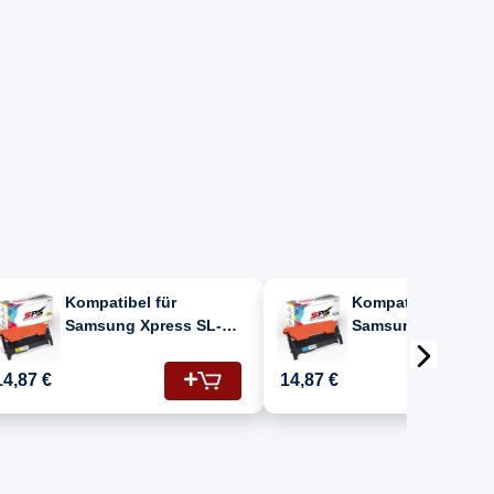
Kompatibel für
Kompatibel für
Samsung Xpress SL-
Samsung Xpress S
C480FW (SL-C480FW) /
C480FW (SS256D#A
CLT-Y404S/ELS / Y404S
CLT-C404S/ELS / 
14,87 €
14,87 €
Toner Gelb
Toner Cyan