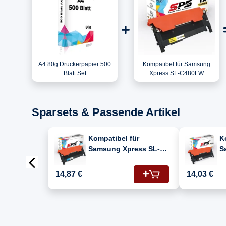
A4 80g Druckerpapier 500
Kompatibel für Samsung
Blatt Set
Xpress SL-C480FW
(SS256D#ABF) / CLT-
Y404S/ELS / Y404S Toner
Gelb
Sparsets & Passende Artikel
Kompatibel für
K
Samsung Xpress SL-
S
C480FW (SL-C480FW) /
C
CLT-C404S/ELS / C404C
C
14,87 €
14,03 €
Toner Cyan
T