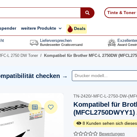
Tinte & Toner
spender
weitere Produkte
Deals
ht
Lieferversprechen
Exzellente
Bundesweiter Gratisversand
Award Gewin
MFC-L 2750 DW Toner
Kompatibel für Brother MFC-L 2750DW (MFCL275
mpatibilität checken →
TN-2420/-MFC-L-2750-DW-(MF
Kompatibel für Bro
(MFCL2750DWYY1) /
8
Kunden sehen sich dieses
Bewertungen