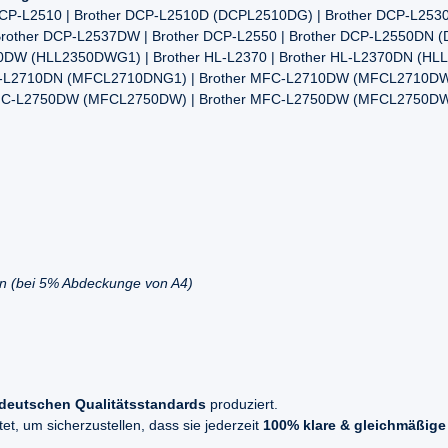
 DCP-L2510 | Brother DCP-L2510D (DCPL2510DG) | Brother DCP-L25
other DCP-L2537DW | Brother DCP-L2550 | Brother DCP-L2550DN (D
50DW (HLL2350DWG1) | Brother HL-L2370 | Brother HL-L2370DN (HL
FC-L2710DN (MFCL2710DNG1) | Brother MFC-L2710DW (MFCL2710DWG
MFC-L2750DW (MFCL2750DW) | Brother MFC-L2750DW (MFCL2750DW
en (bei 5% Abdeckunge von A4)
deutschen Qualitätsstandards
produziert.
t, um sicherzustellen, dass sie jederzeit
100% klare & gleichmäßige