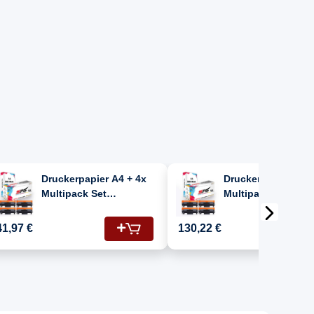
Druckerpapier A4 + 4x
Druckerpapier A4 +
Multipack Set
Multipack Set
Kompatibel für Brother
Kompatibel für Bro
MFC-L 2750 DW (TN-
MFC-L 2750 DW (T
41,97 €
130,22 €
2420) Toner-Kit Schwarz
2420) Toner-Kit S
2XL 6000 Seiten