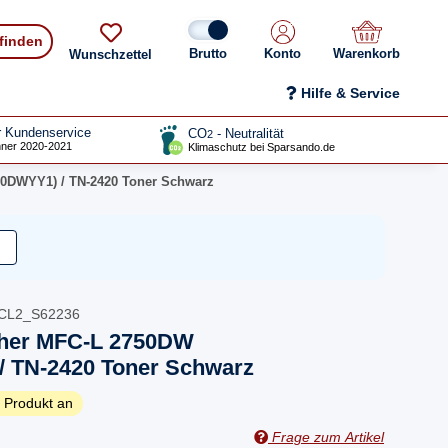
 finden
Konto
Warenkorb
Wunschzettel
Hilfe & Service
r Kundenservice
CO
- Neutralität
2
ner 2020-2021
Klimaschutz bei Sparsando.de
0DWYY1) / TN-2420 Toner Schwarz
CL2_S62236
ther MFC-L 2750DW
 TN-2420 Toner Schwarz
 Produkt an
Frage zum Artikel