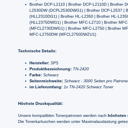
Brother DCP-L2110 | Brother DCP-L2110D | Brother
L2530DW (DCPL2530DWG1) | Brother DCP-L2537 | Br
(HLL2310DG1) | Brother HL-L2350 | Brother HL-L23
(HLL2375DWG1) | Brother MFC-L2710 | Brother M
(MFCL2730DWG1) | Brother MFC-L2750 | Brother 
MFC-L2750DW (MFCL2750DWZU1)
Technische Details:
Hersteller:
SPS
Produktbezeichnung:
TN-2420
Farbe:
Schwarz
Seitenreichweite:
Schwarz - 3000 Seiten pro Patron
im Lieferumfang:
1x TN-2420 Schwarz Toner
Höchste Druckqualität:
Unsere kompatiblen Tonerpatronen werden nach
höchsten 
Die Tonerkartuschen werden unter Maximalauslastung geteste