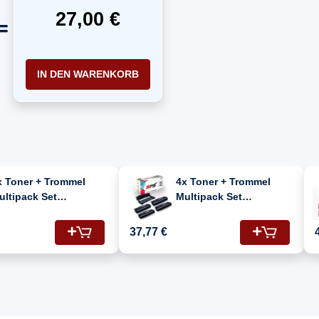
27,00 €
IN DEN WARENKORB
x Toner + Trommel
4x Toner + Trommel
ultipack Set
Multipack Set
ompatibel für Brother
Kompatibel für Brother
FC-L 2750 DW (DR-
MFC-L 2750 DW (DR-
37,77 €
400, TN-2420)
2400, TN-2420)