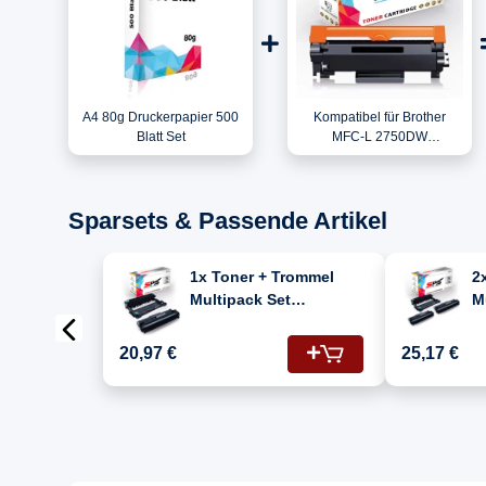
A4 80g Druckerpapier 500
Kompatibel für Brother
Blatt Set
MFC-L 2750DW
(MFCL2750DWYY1) / TN-
2420 Toner Schwarz
Sparsets & Passende Artikel
1x Toner + Trommel
2
Multipack Set
M
Kompatibel für Brother
K
MFC-L 2750 DW (DR-
M
20,97 €
25,17 €
2400, TN-2420)
2