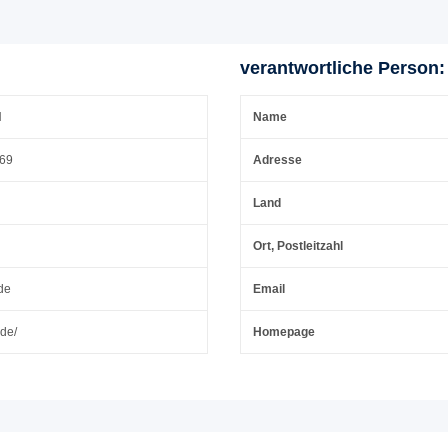
verantwortliche Person:
H
Name
 69
Adresse
Land
Ort, Postleitzahl
de
Email
.de/
Homepage