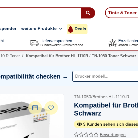
Tinte & Toner
spender
weitere Produkte
Deals
ht
Lieferversprechen
Exzellente
Bundesweiter Gratisversand
Award Gewin
110 R Toner
Kompatibel für Brother HL 1110R / TN-1050 Toner Schwarz
mpatibilität checken →
TN-1050/Brother-HL-1110-R
Kompatibel für Brot
Schwarz
9
Kunden sehen sich dieses
Bewertungen