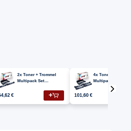
2x Toner + Trommel
4x Toner + Tromme
Multipack Set
Multipack Set
Kompatibel für Brother
Kompatibel für Bro
HL-1110 R (DR-1050, TN-
HL 1110 R (DR-1050, TN-
64,62 €
101,60 €
1050)
1050)