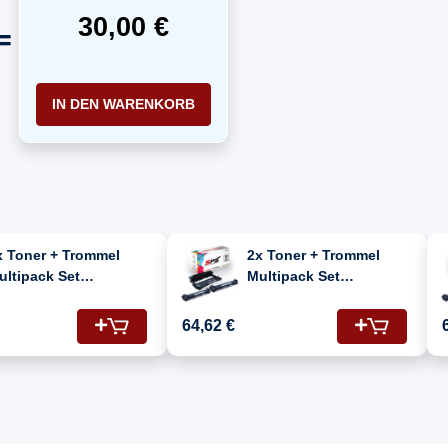
30,00 €
IN DEN WARENKORB
x Toner + Trommel
2x Toner + Trommel
ultipack Set
Multipack Set
ompatibel für Brother
Kompatibel für Brother
L-1110 R (DR-1050, TN-
HL 1110 R (DR-1050, TN-
64,62 €
050)
1050)