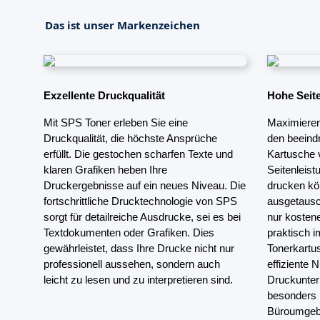
Das ist unser Markenzeichen
Exzellente Druckqualität
Hohe Seite
Mit SPS Toner erleben Sie eine 
Maximieren 
Druckqualität, die höchste Ansprüche 
den beeindr
erfüllt. Die gestochen scharfen Texte und 
Kartusche 
klaren Grafiken heben Ihre 
Seitenleist
Druckergebnisse auf ein neues Niveau. Die 
drucken kö
fortschrittliche Drucktechnologie von SPS 
ausgetausch
sorgt für detailreiche Ausdrucke, sei es bei 
nur kostene
Textdokumenten oder Grafiken. Dies 
praktisch i
gewährleistet, dass Ihre Drucke nicht nur 
Tonerkartu
professionell aussehen, sondern auch 
effiziente 
leicht zu lesen und zu interpretieren sind.
Druckunter
besonders i
Büroumgebu