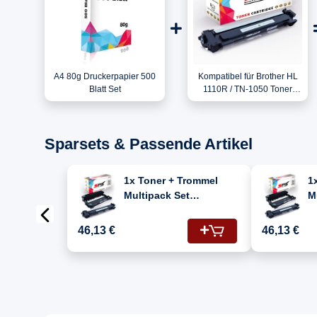
A4 80g Druckerpapier 500
Kompatibel für Brother HL
Blatt Set
1110R / TN-1050 Toner
Schwarz
Sparsets & Passende Artikel
1x Toner + Trommel
1
Multipack Set
M
Kompatibel für Brother
K
HL 1110 R (DR-1050, TN-
H
46,13 €
46,13 €
1050)
1