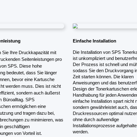
nleistung
Einfache Installation
Die Installation von SPS Tonerk
Sie Ihre Druckkapazität mit 
ist unkompliziert und benutzerfre
uckenden Seitenleistungen pro 
Der Prozess ist schnell und müh
von SPS. Diese hohe 
sodass Sie den Druckvorgang in
ung bedeutet, dass Sie länger 
Zeit starten können. Die klaren 
nnen, bevor eine Kartusche 
Anweisungen und das benutzerfr
t werden muss. Dies ist nicht 
Design der Tonerkartuschen erlei
ffizient, sondern auch äußerst 
Handhabung für jeden Anwender.
m Büroalltag. SPS 
einfache Installation spart nicht n
schen ermöglichen eine 
sondern gewährleistet auch, dass
Nutzung und tragen dazu bei, 
Druckressourcen optimal nutzen
ohne durch aufwendige 
brechungen zu minimieren, was 
Installationsprozesse aufgehalte
n geschäftigen 
werden.
ngen von Vorteil ist.