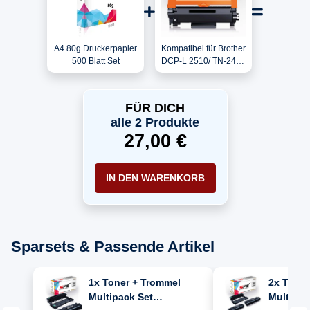
A4 80g Druckerpapier
Kompatibel für Brother
500 Blatt Set
DCP-L 2510/ TN-2420
Toner Schwarz
FÜR DICH
alle 2 Produkte
27,00 €
IN DEN WARENKORB
Sparsets & Passende Artikel
1x Toner + Trommel
2x Toner
Multipack Set
Multipac