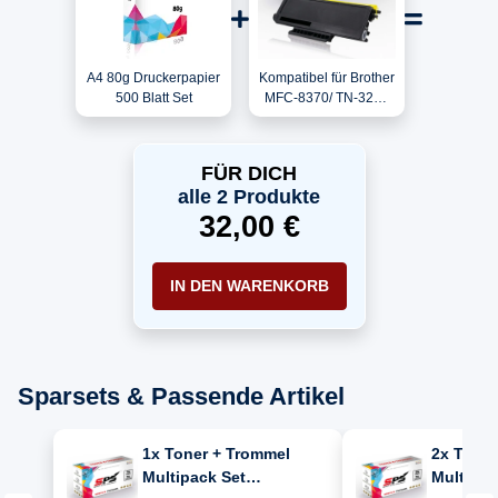
A4 80g Druckerpapier
Kompatibel für Brother
500 Blatt Set
MFC-8370/ TN-3280
Toner Schwarz
FÜR DICH
alle 2 Produkte
32,00 €
IN DEN WARENKORB
Sparsets & Passende Artikel
1x Toner + Trommel
2x Toner
Multipack Set
Multipac