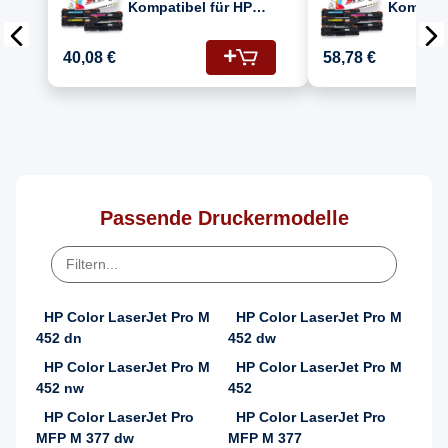
Kompatibel für HP
Kompatib
Color LaserJet Pro
Color La
MFP M 377 dw
MFP M 3
40,08 €
58,78 €
(410A/CF411A,
(410A/C
CF413A, CF412A,
CF413A,
CF410A) Toner
CF410A)
Passende Druckermodelle
HP Color LaserJet Pro M
HP Color LaserJet Pro M
452 dn
452 dw
HP Color LaserJet Pro M
HP Color LaserJet Pro M
452 nw
452
HP Color LaserJet Pro
HP Color LaserJet Pro
MFP M 377 dw
MFP M 377