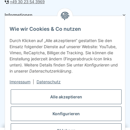
+49 30 23 54 3969
Informationen
Wie wir Cookies & Co nutzen
Rechtliches
Durch Klicken auf „Alle akzeptieren“ gestatten Sie den
Einsatz folgender Dienste auf unserer Website: YouTube,
Vimeo, ReCaptcha, Billiger.de Tracking. Sie können die
Einstellung jederzeit ändern (Fingerabdruck-Icon links
unten). Weitere Details finden Sie unter
Konfigurieren
und
in unserer
Datenschutzerklärung
.
Impressum
|
Datenschutz
Alle akzeptieren
Konfigurieren
©
2026
Sparsando GmbH
Webdesign mit ❤️ von LIST & SELL GmbH