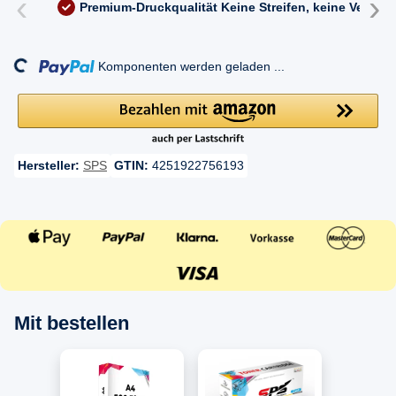
‹
›
Premium-Druckqualität
Keine Streifen, keine Versc
ding...
Komponenten werden geladen ...
Hersteller:
SPS
GTIN:
4251922756193
Mit bestellen