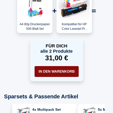
A4 80g Druckerpapier
Kompatibel für HP
500 Blatt Set
Color Laserjet Pro
MFP M377DW
(M5H23A) / CF411A /
410A Toner Cyan
FÜR DICH
alle 2 Produkte
31,00 €
IN DEN WARENKORB
Sparsets & Passende Artikel
4x Multipack Set
5x Multi