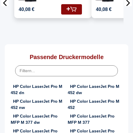
Color Laserjet Pro
Color La
MFP M377 Drucker
MFP M 3
40,08 €
40,08 €
Toners HP 410A
(410A/C
CF410A Schwarz,
CF413A,
CF411A Cyan, CF412A
CF410A)
Gelb, CF413A
Magenta
Passende Druckermodelle
HP Color LaserJet Pro M
HP Color LaserJet Pro M
452 dn
452 dw
HP Color LaserJet Pro M
HP Color LaserJet Pro M
452 nw
452
HP Color LaserJet Pro
HP Color LaserJet Pro
MFP M 377 dw
MFP M 377
HP Color LaserJet Pro
HP Color LaserJet Pro