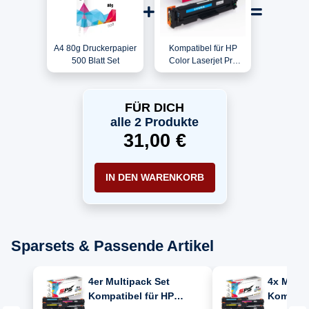
A4 80g Druckerpapier
Kompatibel für HP
500 Blatt Set
Color Laserjet Pro
MFP M377 / CF411A /
410A Toner Cyan
FÜR DICH
alle 2 Produkte
31,00 €
IN DEN WARENKORB
Sparsets & Passende Artikel
4er Multipack Set
4x Multi
Kompatibel für HP
Kompatib