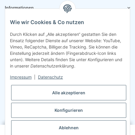
Informationen
Wie wir Cookies & Co nutzen
Rechtliches
Durch Klicken auf „Alle akzeptieren“ gestatten Sie den
Einsatz folgender Dienste auf unserer Website: YouTube,
Vimeo, ReCaptcha, Billiger.de Tracking. Sie können die
Einstellung jederzeit ändern (Fingerabdruck-Icon links
unten). Weitere Details finden Sie unter
Konfigurieren
und
in unserer
Datenschutzerklärung
.
Impressum
|
Datenschutz
Alle akzeptieren
Konfigurieren
©
2026
Sparsando GmbH
Webdesign mit ❤️ von LIST & SELL GmbH
Ablehnen