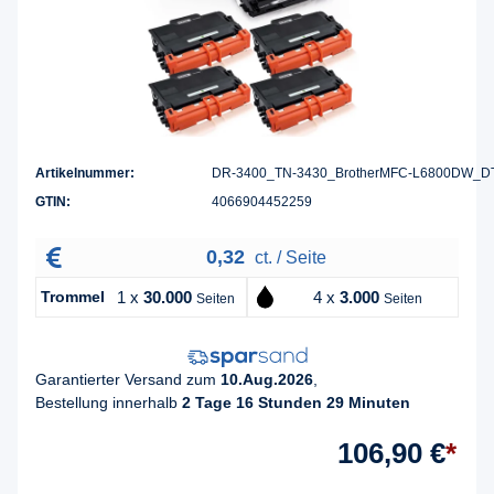
Artikelnummer:
DR-3400_TN-3430_BrotherMFC-L6800DW_D
GTIN:
4066904452259
0,32
ct. / Seite
Trommel
1 x
30.000
4 x
3.000
Seiten
Seiten
Garantierter Versand zum
10.Aug.2026
,
Bestellung innerhalb
2 Tage 16 Stunden 29 Minuten
106,90 €
*