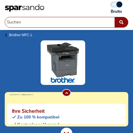
Brother MFC-L
Brother MFC-L 6800 DW Toner
Jetzt originale & kompatible Brother MFC-L
6800 DW Toner
günstig bei Sparsando
kaufen.
Den Druckerhersteller und das Druckermodell auf Sparsando.de
auswählen und unkompliziert von zu Hause aus bestellen und
liefern lassen.
Ihre Sicherheit
Zu 100 % kompatibel
Kostenloser Versand
Geld-zurück-Garantie