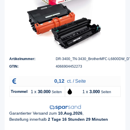
Artikelnummer:
DR-3400_TN-3430_BrotherMFC-L6800DW_D
GTIN:
4066904452273
0,12
ct. / Seite
Trommel
1 x
30.000
1 x
3.000
Seiten
Seiten
Garantierter Versand zum
10.Aug.2026
,
Bestellung innerhalb
2 Tage 16 Stunden 29 Minuten