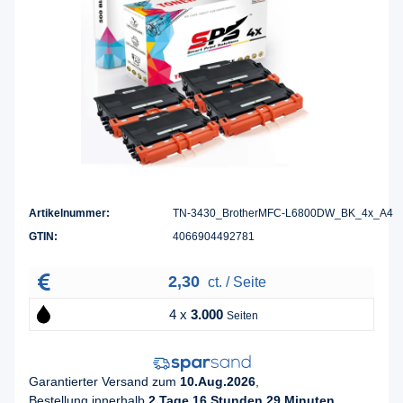
Artikelnummer:
TN-3430_BrotherMFC-L6800DW_BK_4x_A4
GTIN:
4066904492781
2,30
ct. / Seite
4 x
3.000
Seiten
Garantierter Versand zum
10.Aug.2026
,
Bestellung innerhalb
2 Tage 16 Stunden 29 Minuten