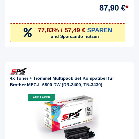
87,90 €
*
77,83% / 57,49 €
SPAREN
und Sparsando nutzen
4x Toner + Trommel Multipack Set Kompatibel für
Brother MFC-L 6800 DW (DR-3400, TN-3430)
AUF LAGER