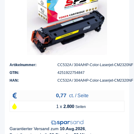
Artikelnummer:
CC532A / 304A/HP-Color-Laserjet-CM2320NF
GTIN:
4251922754847
HAN:
CC532A / 304A/HP-Color-Laserjet-CM2320NF
0,77
ct. / Seite
1 x
2.800
Seiten
Garantierter Versand zum
10.Aug.2026
,