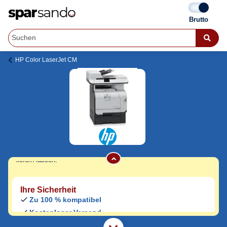
HP Color LaserJet CM
HP Color LaserJet CM 2320 NF Toner
Jetzt originale & kompatible HP Color
LaserJet CM 2320 NF Toner
günstig bei
Sparsando kaufen.
Den Druckerhersteller und das Druckermodell auf Sparsando.de
auswählen und unkompliziert von zu Hause aus bestellen und
liefern lassen.
Ihre Sicherheit
Zu 100 % kompatibel
Kostenloser Versand
Geld-zurück-Garantie