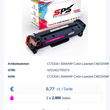
Artikelnummer:
CC533A / 304A/HP-Color-Laserjet-CM2320NF
GTIN:
4251922755073
HAN:
CC533A / 304A/HP-Color-Laserjet-CM2320NF
0,77
ct. / Seite
1 x
2.800
Seiten