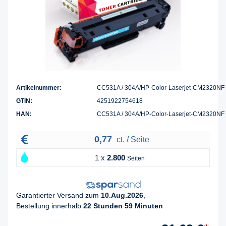
Artikelnummer:
CC531A / 304A/HP-Color-Laserjet-CM2320NF
GTIN:
4251922754618
HAN:
CC531A / 304A/HP-Color-Laserjet-CM2320NF
0,77
ct. / Seite
1 x
2.800
Seiten
Garantierter Versand zum
10.Aug.2026
,
Bestellung innerhalb
22 Stunden 59 Minuten