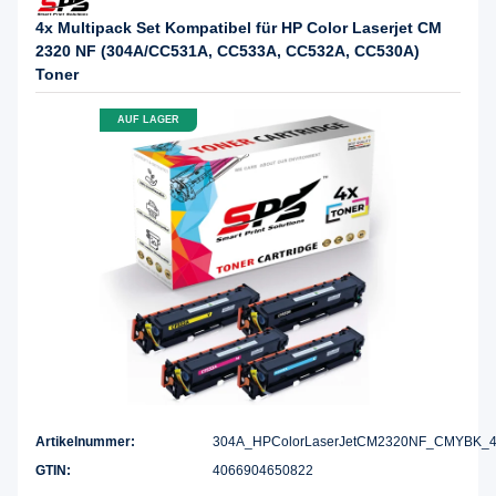
4x Multipack Set Kompatibel für HP Color Laserjet CM
2320 NF (304A/CC531A, CC533A, CC532A, CC530A)
Toner
AUF LAGER
Artikelnummer:
304A_HPColorLaserJetCM2320NF_CMYBK_4
GTIN:
4066904650822