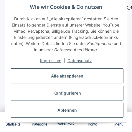
Wie wir Cookies & Co nutzen
Artikelnummer:
304A_HPColorLaserJetCM2320NF_CMYBK_
GTIN:
4066904650815
Durch Klicken auf „Alle akzeptieren“ gestatten Sie den
Einsatz folgender Dienste auf unserer Website: YouTube,
0,55
ct. / Seite
Vimeo, ReCaptcha, Billiger.de Tracking. Sie können die
Einstellung jederzeit ändern (Fingerabdruck-Icon links
1 x
2.800
1 x
2.800
Seiten
Seiten
unten). Weitere Details finden Sie unter
Konfigurieren
und
in unserer
Datenschutzerklärung
.
1 x
2.800
1 x
3.400
Seiten
Seiten
Impressum
|
Datenschutz
Garantierter Versand zum
10.Aug.2026
,
Alle akzeptieren
Bestellung innerhalb
22 Stunden 59 Minuten
64,96 €
*
Konfigurieren
Ablehnen
0
In den Warenkorb
warenkorb
Startseite
Kategorie
Konto
Menu