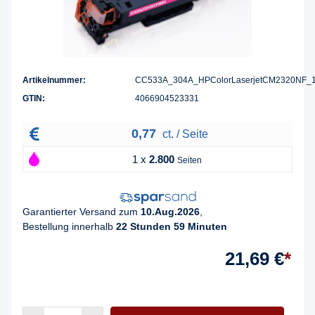
Artikelnummer:
CC533A_304A_HPColorLaserjetCM2320NF_
GTIN:
4066904523331
0,77
ct. / Seite
1 x
2.800
Seiten
Garantierter Versand zum
10.Aug.2026
,
Bestellung innerhalb
22 Stunden 59 Minuten
21,69 €
*