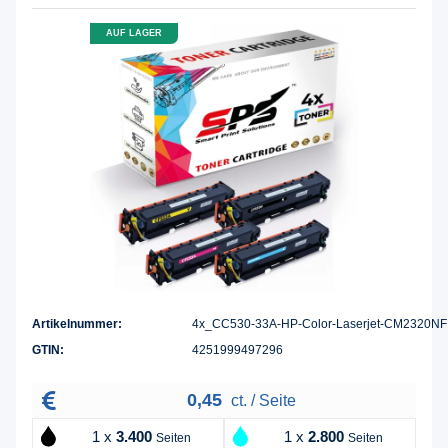
AUF LAGER
Artikelnummer:
4x_CC530-33A-HP-Color-Laserjet-CM2320NF
GTIN:
4251999497296
0,45
ct. / Seite
1 x
3.400
1 x
2.800
Seiten
Seiten