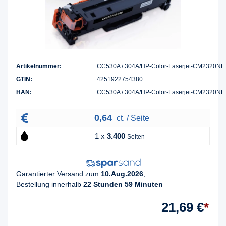
Artikelnummer:
CC530A / 304A/HP-Color-Laserjet-CM2320NF
GTIN:
4251922754380
HAN:
CC530A / 304A/HP-Color-Laserjet-CM2320NF
0,64
ct. / Seite
1 x
3.400
Seiten
Garantierter Versand zum
10.Aug.2026
,
Bestellung innerhalb
22 Stunden 59 Minuten
21,69 €
*