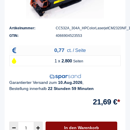
Artikelnummer:
CC532A_304A_HPColorLaserjetCM2320NF_
GTIN:
4066904523553
0,77
ct. / Seite
1 x
2.800
Seiten
Garantierter Versand zum
10.Aug.2026
,
Bestellung innerhalb
22 Stunden 59 Minuten
21,69 €
*
In den Warenkorb