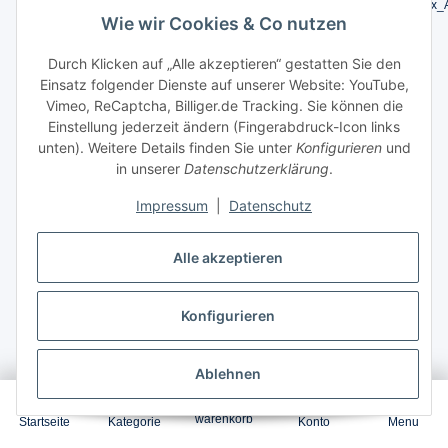
Artikelnummer:
304A_HPColorLaserJetCP2020_CMYBK_4x_
Wie wir Cookies & Co nutzen
GTIN:
4066904650419
Durch Klicken auf „Alle akzeptieren“ gestatten Sie den
0,55
ct. / Seite
Einsatz folgender Dienste auf unserer Website: YouTube,
Vimeo, ReCaptcha, Billiger.de Tracking. Sie können die
1 x
2.800
1 x
2.800
Seiten
Seiten
Einstellung jederzeit ändern (Fingerabdruck-Icon links
unten). Weitere Details finden Sie unter
Konfigurieren
und
1 x
2.800
1 x
3.400
Seiten
Seiten
in unserer
Datenschutzerklärung
.
Impressum
|
Datenschutz
Garantierter Versand zum
10.Aug.2026
,
Bestellung innerhalb
2 Tage 7 Stunden 36 Minuten
Alle akzeptieren
64,96 €
*
Konfigurieren
Ablehnen
0
In den Warenkorb
warenkorb
Startseite
Kategorie
Konto
Menu