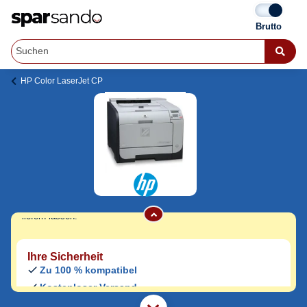
HP Color LaserJet CP
HP Color LaserJet CP 2020 Toner
Jetzt originale & kompatible HP Color
LaserJet CP 2020 Toner
günstig bei
Sparsando kaufen.
Den Druckerhersteller und das Druckermodell auf Sparsando.de
auswählen und unkompliziert von zu Hause aus bestellen und
liefern lassen.
Ihre Sicherheit
Zu 100 % kompatibel
Kostenloser Versand
Geld-zurück-Garantie