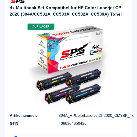
4x Multipack Set Kompatibel für HP Color Laserjet CP
2020 (304A/CC531A, CC533A, CC532A, CC530A) Toner
AUF LAGER
Artikelnummer:
304A_HPColorLaserJetCP2020_CMYBK_4x
GTIN:
4066904650426