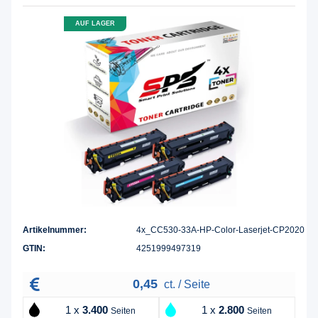
AUF LAGER
Artikelnummer:
4x_CC530-33A-HP-Color-Laserjet-CP2020
GTIN:
4251999497319
0,45
ct. / Seite
1 x
3.400
1 x
2.800
Seiten
Seiten