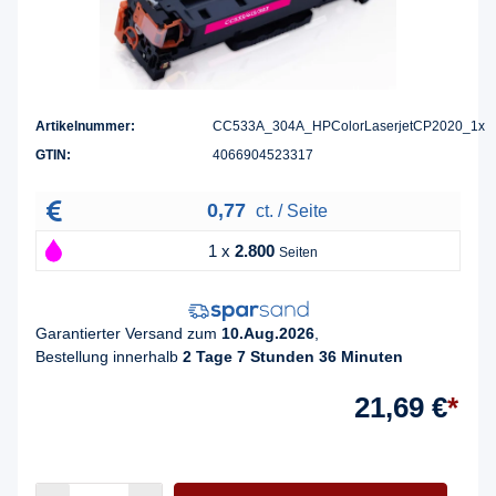
Artikelnummer:
CC533A_304A_HPColorLaserjetCP2020_1x
GTIN:
4066904523317
0,77
ct. / Seite
1 x
2.800
Seiten
Garantierter Versand zum
10.Aug.2026
,
Bestellung innerhalb
2 Tage 7 Stunden 36 Minuten
21,69 €
*