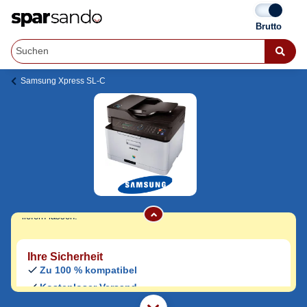
Samsung Xpress SL-C
Samsung Xpress SL-C 460 Toner
Jetzt originale & kompatible Samsung
Xpress SL-C 460 Toner
günstig bei
Sparsando kaufen.
Den Druckerhersteller und das Druckermodell auf Sparsando.de
auswählen und unkompliziert von zu Hause aus bestellen und
liefern lassen.
Ihre Sicherheit
Zu 100 % kompatibel
Kostenloser Versand
Geld-zurück-Garantie