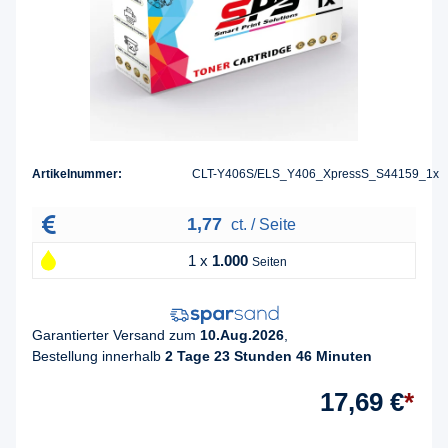
Artikelnummer:
CLT-Y406S/ELS_Y406_XpressS_S44159_1x
1,77
ct. / Seite
1 x
1.000
Seiten
Garantierter Versand zum
10.Aug.2026
,
Bestellung innerhalb
2 Tage 23 Stunden 46 Minuten
17,69 €
*