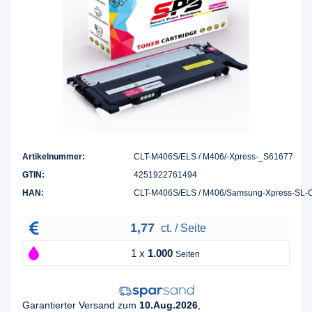
Artikelnummer:
CLT-M406S/ELS / M406/-Xpress-_S61677
GTIN:
4251922761494
HAN:
CLT-M406S/ELS / M406/Samsung-Xpress-SL-
1,77
ct. / Seite
1 x
1.000
Seiten
Garantierter Versand zum
10.Aug.2026
,