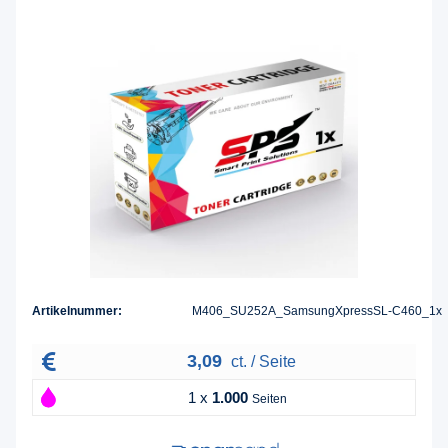
Artikelnummer:
M406_SU252A_SamsungXpressSL-C460_1x
3,09
ct. / Seite
1 x
1.000
Seiten