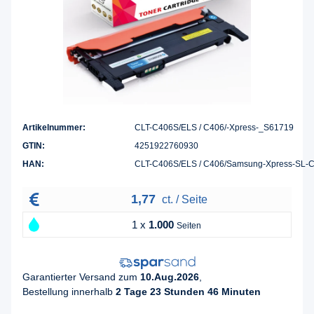
Artikelnummer:
CLT-C406S/ELS / C406/-Xpress-_S61719
GTIN:
4251922760930
HAN:
CLT-C406S/ELS / C406/Samsung-Xpress-SL-
1,77
ct. / Seite
1 x
1.000
Seiten
Garantierter Versand zum
10.Aug.2026
,
Bestellung innerhalb
2 Tage 23 Stunden 46 Minuten