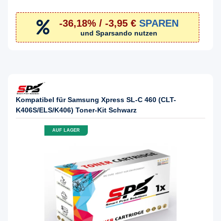
-36,18% / -3,95 €
SPAREN
und Sparsando nutzen
Kompatibel für Samsung Xpress SL-C 460 (CLT-
K406S/ELS/K406) Toner-Kit Schwarz
AUF LAGER