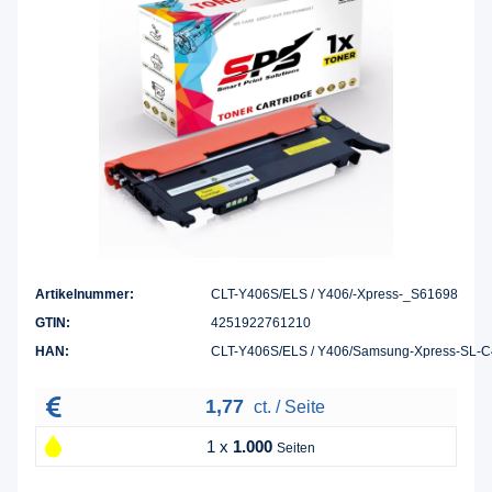
Artikelnummer:
CLT-Y406S/ELS / Y406/-Xpress-_S61698
GTIN:
4251922761210
HAN:
CLT-Y406S/ELS / Y406/Samsung-Xpress-SL-
1,77
ct. / Seite
1 x
1.000
Seiten