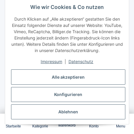
Garantierter Versand zum
10.Aug.2026
,
Wie wir Cookies & Co nutzen
Bestellung innerhalb
2 Tage 23 Stunden 46 Minuten
Durch Klicken auf „Alle akzeptieren“ gestatten Sie den
30,90 €
*
Einsatz folgender Dienste auf unserer Website: YouTube,
Vimeo, ReCaptcha, Billiger.de Tracking. Sie können die
Einstellung jederzeit ändern (Fingerabdruck-Icon links
unten). Weitere Details finden Sie unter
Konfigurieren
und
in unserer
Datenschutzerklärung
.
In den Warenkorb
Impressum
|
Datenschutz
Alle akzeptieren
Konfigurieren
Ablehnen
0
4er Multipack Set Kompatibel für Samsung Xpress SL-
C460 Drucker Toners Samsung K406 CLT-K406S
warenkorb
Startseite
Kategorie
Konto
Menu
Schwarz, C406 CLT-C406S Cyan, Y406 CLT-Y406S Gelb,