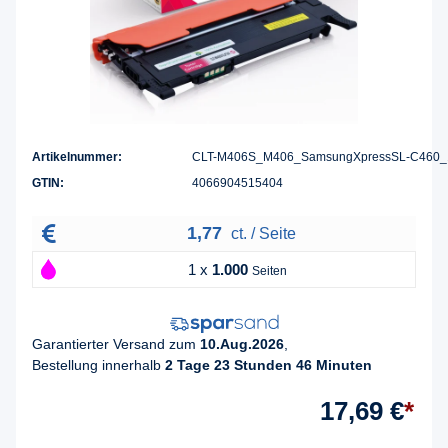
Artikelnummer:
CLT-M406S_M406_SamsungXpressSL-C460_
GTIN:
4066904515404
1,77
ct. / Seite
1 x
1.000
Seiten
Garantierter Versand zum
10.Aug.2026
,
Bestellung innerhalb
2 Tage 23 Stunden 46 Minuten
17,69 €
*