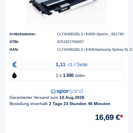
Artikelnummer:
CLT-K406S/ELS / K406/-Xpress-_S61740
GTIN:
4251922760657
HAN:
CLT-K406S/ELS / K406/Samsung-Xpress-SL-
1,11
ct. / Seite
1 x
1.500
Seiten
Garantierter Versand zum
10.Aug.2026
,
Bestellung innerhalb
2 Tage 23 Stunden 46 Minuten
16,69 €
*