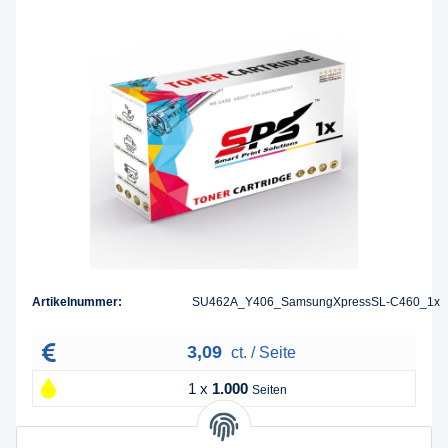
Artikelnummer:
SU462A_Y406_SamsungXpressSL-C460_1x
3,09
ct. / Seite
1 x
1.000
Seiten