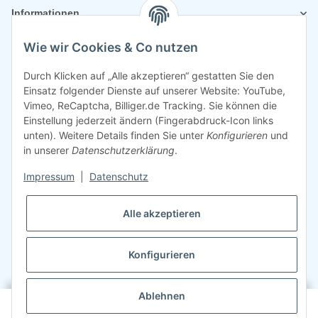
Informationen
Wie wir Cookies & Co nutzen
Rechtliches
Durch Klicken auf „Alle akzeptieren“ gestatten Sie den
Einsatz folgender Dienste auf unserer Website: YouTube,
Vimeo, ReCaptcha, Billiger.de Tracking. Sie können die
Einstellung jederzeit ändern (Fingerabdruck-Icon links
unten). Weitere Details finden Sie unter
Konfigurieren
und
in unserer
Datenschutzerklärung
.
Impressum
|
Datenschutz
Alle akzeptieren
Konfigurieren
©
2026
Sparsando GmbH
Webdesign mit ❤️ von LIST & SELL GmbH
Ablehnen