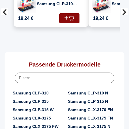
Samsung CLP-310
Samsung
(CLP-310/SEE) / CLT-
(CLP-310
C4092S/ELS / C4092S
M4092S/
19,24 €
19,24 €
Toner Cyan
Toner M
Passende Druckermodelle
Samsung CLP-310
Samsung CLP-310 N
Samsung CLP-315
Samsung CLP-315 N
Samsung CLP-315 W
Samsung CLX-3170 FN
Samsung CLX-3175
Samsung CLX-3175 FN
Samsung CLX-3175 FW
Samsung CLX-3175 N