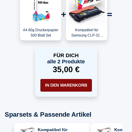
A4 80g Druckerpapier
Kompatibel für
500 Blatt Set
Samsung CLP-310
(CLP-310/SEE) / CLT-
K4092S/ELS / K4092S
Toner Schwarz
FÜR DICH
alle 2 Produkte
35,00 €
IN DEN WARENKORB
Sparsets & Passende Artikel
Kompatibel für
Kompatib