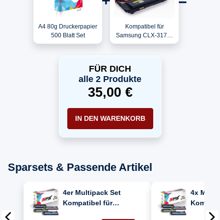
A4 80g Druckerpapier
Kompatibel für
500 Blatt Set
Samsung CLX-3175 /
CLT-K4092S/ELS /
K4092S Toner
Schwarz
FÜR DICH
alle 2 Produkte
35,00 €
IN DEN WARENKORB
Sparsets & Passende Artikel
4er Multipack Set
4x Multi
Kompatibel für
Kompatib
Samsung CLX-3175
Samsung