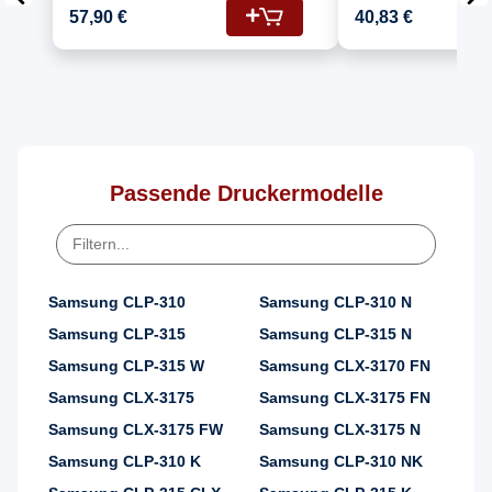
Drucker Toners
(CLT-C40
57,90 €
40,83 €
Samsung K4092S CLT-
M409S, 
K4092S Schwarz,
CLT-K40
C4092S CLT-C4092S
Cyan, Y4092S CLT-
Y4092S Gelb, M4092S
CLT-M4092S Magenta
Passende Druckermodelle
Samsung CLP-310
Samsung CLP-310 N
Samsung CLP-315
Samsung CLP-315 N
Samsung CLP-315 W
Samsung CLX-3170 FN
Samsung CLX-3175
Samsung CLX-3175 FN
Samsung CLX-3175 FW
Samsung CLX-3175 N
Samsung CLP-310 K
Samsung CLP-310 NK