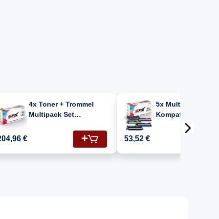
4x Toner + Trommel
5x Multipack Set
Multipack Set
Kompatibel für
Kompatibel für
Samsung CLX 317
Samsung CLX 3175 N
(CLT-C409S, CLT-
204,96 €
53,52 €
(409 SU414A, CLT-
CLT-Y409S, CLT-K
C409S, CLT-K409S, CLT-
Toner
M409S, CLT-Y409S)