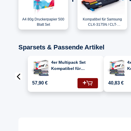
A4 80g Druckerpapier 500
Kompatibel für Samsung
Blatt Set
CLX-3175N / CLT-
C4092S/ELS / C4092S
Toner Cyan
Sparsets & Passende Artikel
4er Multipack Set
4
Kompatibel für
K
Samsung CLX-3175N
S
Drucker Toners
(
57,90 €
40,83 €
Samsung K4092S CLT-
C
K4092S Schwarz,
T
C4092S CLT-C4092S
Cyan, Y4092S CLT-
Y4092S Gelb, M4092S
CLT-M4092S Magenta