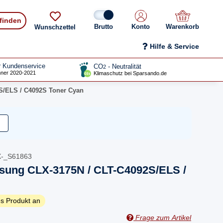
 finden
Konto
Warenkorb
Wunschzettel
Hilfe & Service
r Kundenservice
CO
- Neutralität
2
ner 2020-2021
Klimaschutz bei Sparsando.de
S/ELS / C4092S Toner Cyan
X-_S61863
sung CLX-3175N / CLT-C4092S/ELS /
s Produkt an
Frage zum Artikel