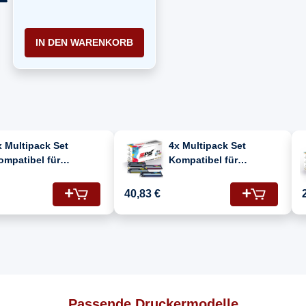
IN DEN WARENKORB
x Multipack Set
4x Multipack Set
ompatibel für
Kompatibel für
amsung CLX 3175 N
Samsung CLX 3175 N
CLT-C409S, CLT-M409S,
(CLT-C409S, CLT-M409S,
40,83 €
LT-Y409S, CLT-K409S)
CLT-Y409S, CLT-K409S)
oner
Toner
Passende Druckermodelle