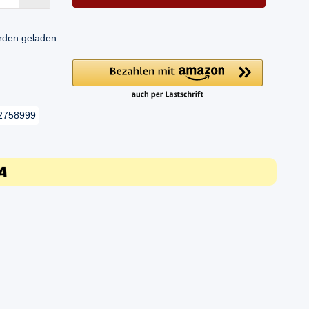
en geladen ...
2758999