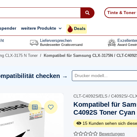
Tinte & Toner
spender
weitere Produkte
Deals
ht
Lieferversprechen
Exzellente
Bundesweiter Gratisversand
Award Gewin
g CLX-3175 N Toner
Kompatibel für Samsung CLX-3175N / CLT-C4092
mpatibilität checken →
CLT-C4092S/ELS / C4092S/-CL
Kompatibel für Sam
C4092S Toner Cyan
15
Kunden sehen sich diese
Bewertungen