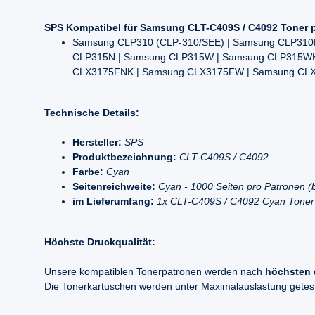
SPS Kompatibel für Samsung CLT-C409S / C4092 Toner 
Samsung CLP310 (CLP-310/SEE) | Samsung CLP310
CLP315N | Samsung CLP315W | Samsung CLP315WK
CLX3175FNK | Samsung CLX3175FW | Samsung CL
Technische Details:
Hersteller:
SPS
Produktbezeichnung:
CLT-C409S / C4092
Farbe:
Cyan
Seitenreichweite:
Cyan - 1000 Seiten pro Patronen 
im Lieferumfang:
1x CLT-C409S / C4092 Cyan Toner
Höchste Druckqualität:
Unsere kompatiblen Tonerpatronen werden nach
höchsten 
Die Tonerkartuschen werden unter Maximalauslastung geteste