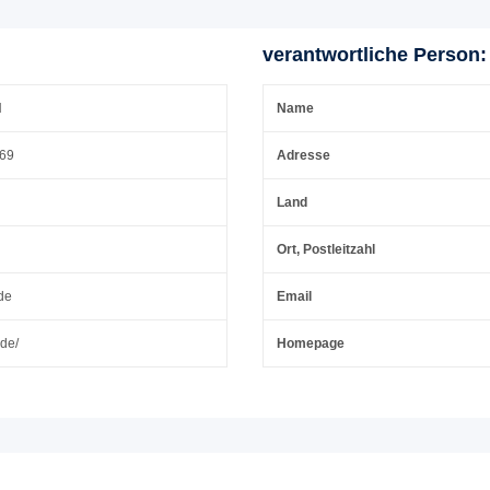
verantwortliche Person:
H
Name
 69
Adresse
Land
Ort, Postleitzahl
de
Email
.de/
Homepage