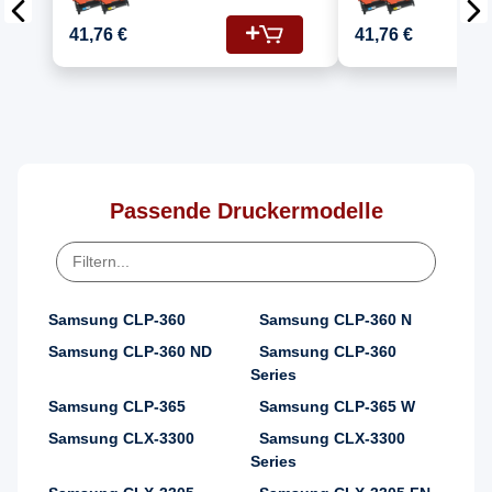
Samsung CLX-3305W
Samsung
Drucker Toners
(CLT-C40
41,76 €
41,76 €
Samsung K406 CLT-
M406S, 
K406S Schwarz, C406
CLT-K40
CLT-C406S Cyan, Y406
CLT-Y406S Gelb, M406
CLT-M406S Magenta
Passende Druckermodelle
Samsung CLP-360
Samsung CLP-360 N
Samsung CLP-360 ND
Samsung CLP-360
Series
Samsung CLP-365
Samsung CLP-365 W
Samsung CLX-3300
Samsung CLX-3300
Series