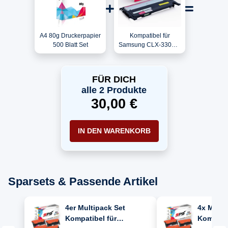
A4 80g Druckerpapier
Kompatibel für
500 Blatt Set
Samsung CLX-3305W
/ CLT-M406S/ELS /
M406 Toner Magenta
FÜR DICH
alle 2 Produkte
30,00 €
IN DEN WARENKORB
Sparsets & Passende Artikel
4er Multipack Set
4x Multi
Kompatibel für
Kompatib