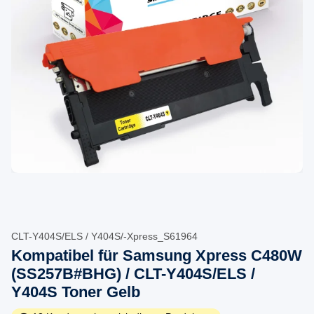
CLT-Y404S/ELS / Y404S/-Xpress_S61964
Kompatibel für Samsung Xpress C480W
(SS257B#BHG) / CLT-Y404S/ELS /
Y404S Toner Gelb