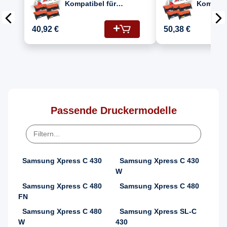
Kompatibel für
Kompatib
Samsung Xpress C
Samsung
480 W (CLT-C404S,
480 W (
40,92 €
50,38 €
CLT-M404S, CLT-
CLT-M40
Y404S, CLT-K404S)
Y404S, 
Toner
Toner
Passende Druckermodelle
Samsung Xpress C 430
Samsung Xpress C 430
W
Samsung Xpress C 480
Samsung Xpress C 480
FN
Samsung Xpress C 480
Samsung Xpress SL-C
W
430