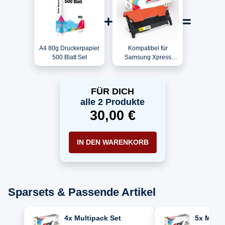
A4 80g Druckerpapier
Kompatibel für
500 Blatt Set
Samsung Xpress
C480W
(SS257B#BHG) / CLT-
Y404S/ELS / Y404S
FÜR DICH
Toner Gelb
alle 2 Produkte
30,00 €
IN DEN WARENKORB
Sparsets & Passende Artikel
4x Multipack Set
5x Multi