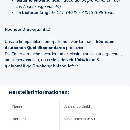
Seitenreichweite:
Gelb - 1000 Seiten pro Patronen (bei
5% Abdeckunge von A4)
im Lieferumfang:
1x CLT-Y404S / Y404S Gelb Toner
Höchste Druckqualität:
Unsere kompatiblen Tonerpatronen werden nach
höchsten
deutschen Qualitätsstandards
produziert.
Die Tonerkartuschen werden unter Maximalauslastung getestet,
um sicherzustellen, dass sie jederzeit
100% klare &
gleichmäßige Druckergebnisse
liefern.
Herstellerinformationen:
Name
Sparsando GmbH
Adresse
Silbersteinstraße 69