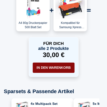
A4 80g Druckerpapier
Kompatibel für
500 Blatt Set
Samsung Xpress
C480W
(SS257C#BAZ) / CLT-
Y404S/ELS / Y404S
FÜR DICH
Toner Gelb
alle 2 Produkte
30,00 €
IN DEN WARENKORB
Sparsets & Passende Artikel
4x Multipack Set
5x Multi