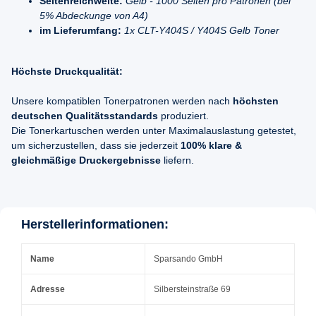
Seitenreichweite:
Gelb - 1000 Seiten pro Patronen (bei
5% Abdeckunge von A4)
im Lieferumfang:
1x CLT-Y404S / Y404S Gelb Toner
Höchste Druckqualität:
Unsere kompatiblen Tonerpatronen werden nach
höchsten
deutschen Qualitätsstandards
produziert.
Die Tonerkartuschen werden unter Maximalauslastung getestet,
um sicherzustellen, dass sie jederzeit
100% klare &
gleichmäßige Druckergebnisse
liefern.
Herstellerinformationen:
Name
Sparsando GmbH
Adresse
Silbersteinstraße 69