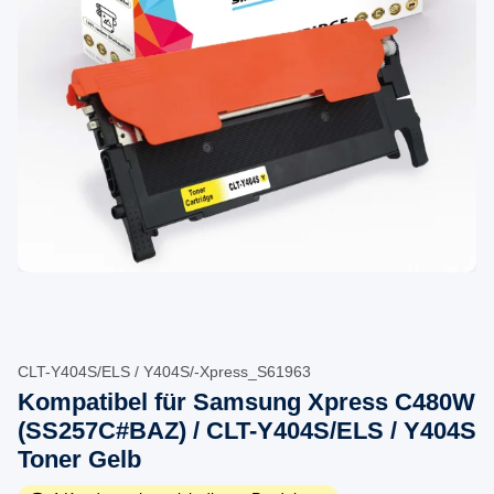
CLT-Y404S/ELS / Y404S/-Xpress_S61963
Kompatibel für Samsung Xpress C480W
(SS257C#BAZ) / CLT-Y404S/ELS / Y404S
Toner Gelb