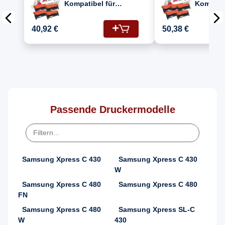
Kompatibel für
Kompatib
Samsung Xpress C
Samsung
480 W (CLT-C404S,
480 W (
40,92 €
50,38 €
CLT-M404S, CLT-
CLT-M40
Y404S, CLT-K404S)
Y404S, 
Toner
Toner
Passende Druckermodelle
Samsung Xpress C 430
Samsung Xpress C 430
W
Samsung Xpress C 480
Samsung Xpress C 480
FN
Samsung Xpress C 480
Samsung Xpress SL-C
W
430