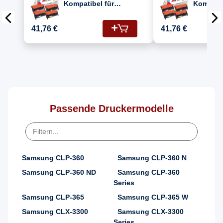
Kompatibel für
Kompatib
Samsung Xpress SL-
Samsung
C410 Drucker Toners
410 (CLT
41,76 €
41,76 €
Samsung K406 CLT-
M406S, 
K406S Schwarz, C406
CLT-K40
CLT-C406S Cyan, Y406
CLT-Y406S Gelb, M406
CLT-M406S Magenta
Passende Druckermodelle
Samsung CLP-360
Samsung CLP-360 N
Samsung CLP-360 ND
Samsung CLP-360
Series
Samsung CLP-365
Samsung CLP-365 W
Samsung CLX-3300
Samsung CLX-3300
Series