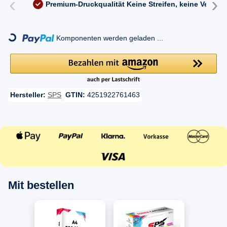
‹
›
Premium-Druckqualität
Keine Streifen, keine Versc
ding...
Komponenten werden geladen ...
Hersteller:
SPS
GTIN:
4251922761463
Mit bestellen