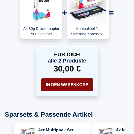
A4 80g Druckerpapier
Kompatibel für
500 Blatt Set
Samsung Xpress SL-
C410 / CLT-
M406S/ELS / M406
Toner Magenta
FÜR DICH
alle 2 Produkte
30,00 €
IN DEN WARENKORB
Sparsets & Passende Artikel
4er Multipack Set
4x Multi