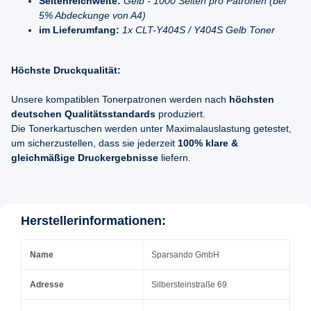
Seitenreichweite:
Gelb - 1000 Seiten pro Patronen (bei
5% Abdeckunge von A4)
im Lieferumfang:
1x CLT-Y404S / Y404S Gelb Toner
Höchste Druckqualität:
Unsere kompatiblen Tonerpatronen werden nach
höchsten
deutschen Qualitätsstandards
produziert.
Die Tonerkartuschen werden unter Maximalauslastung getestet,
um sicherzustellen, dass sie jederzeit
100% klare &
gleichmäßige Druckergebnisse
liefern.
Herstellerinformationen:
Name
Sparsando GmbH
Adresse
Silbersteinstraße 69