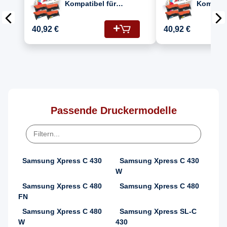
Kompatibel für
Kompatib
Samsung Xpress SL-
Samsung
C433 Drucker Toners
433 (CLT
40,92 €
40,92 €
Samsung K404S CLT-
M404S, 
K404S Schwarz,
CLT-K40
C404C CLT-C404S
Cyan, Y404S CLT-
Y404S Gelb, M404S
CLT-M404S Magenta
Passende Druckermodelle
Samsung Xpress C 430
Samsung Xpress C 430
W
Samsung Xpress C 480
Samsung Xpress C 480
FN
Samsung Xpress C 480
Samsung Xpress SL-C
W
430