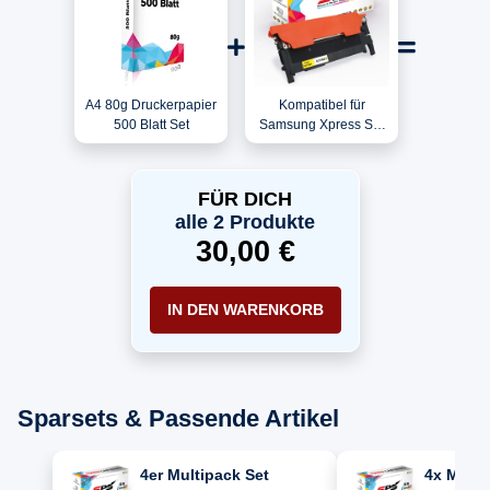
A4 80g Druckerpapier
Kompatibel für
500 Blatt Set
Samsung Xpress SL-
C433 / CLT-
Y404S/ELS / Y404S
Toner Gelb
FÜR DICH
alle 2 Produkte
30,00 €
IN DEN WARENKORB
Sparsets & Passende Artikel
4er Multipack Set
4x Multi