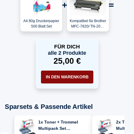
A4 80g Druckerpapier
Kompatibel für Brother
500 Blatt Set
MFC-7820/ TN-2000
Toner Schwarz
FÜR DICH
alle 2 Produkte
25,00 €
IN DEN WARENKORB
Sparsets & Passende Artikel
1x Toner + Trommel
2x Toner
Multipack Set
Multipac