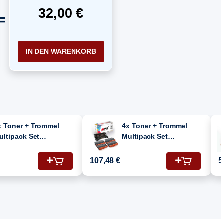
32,00 €
IN DEN WARENKORB
x Toner + Trommel
4x Toner + Trommel
ultipack Set
Multipack Set
ompatibel für Brother
Kompatibel für Brother
C-8550 DW (DR-3300,
MFC-8550 DW (DR-3300,
107,48 €
N-3380)
TN-3380)