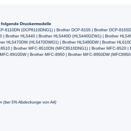
r folgende Druckermodelle
DCP-8110DN (DCP8110DNG1) | Brother DCP-8155 | Brother DCP-8155D
0 | Brother HL5440 | Brother HL5440D (HL5440DZW1) | Brother HL54
her HL5470DW (HL5470DWG1) | Brother HL5480DW | Brother HL6100
8510 | Brother MFC-8510DN (MFC8510DNG1) | Brother MFC-8520 |
her MFC-8910DW | Brother MFC-8950 | Brother MFC-8950DW (MFC
en (bei 5% Abdeckunge von A4)