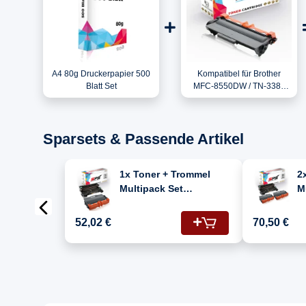
A4 80g Druckerpapier 500
Kompatibel für Brother
Blatt Set
MFC-8550DW / TN-3380
Toner Schwarz
Sparsets & Passende Artikel
1x Toner + Trommel
2
Multipack Set
M
Kompatibel für Brother
K
MFC-8550 DW (DR-3300,
MF
52,02 €
70,50 €
TN-3380)
T