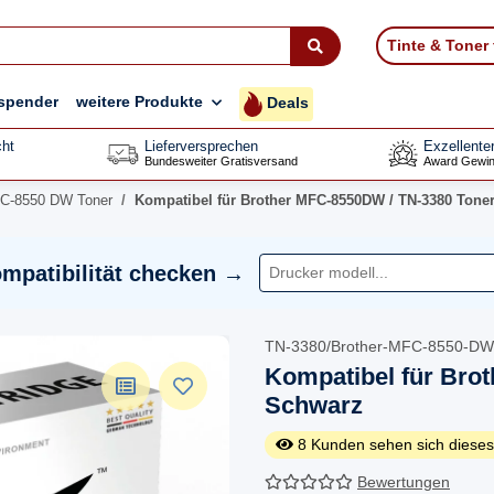
Tinte & Toner
spender
weitere Produkte
Deals
ht
Lieferversprechen
Exzellente
Bundesweiter Gratisversand
Award Gewin
FC-8550 DW Toner
Kompatibel für Brother MFC-8550DW / TN-3380 Tone
mpatibilität checken →
TN-3380/Brother-MFC-8550-DW
Kompatibel für Bro
Schwarz
8
Kunden sehen sich dieses
Bewertungen