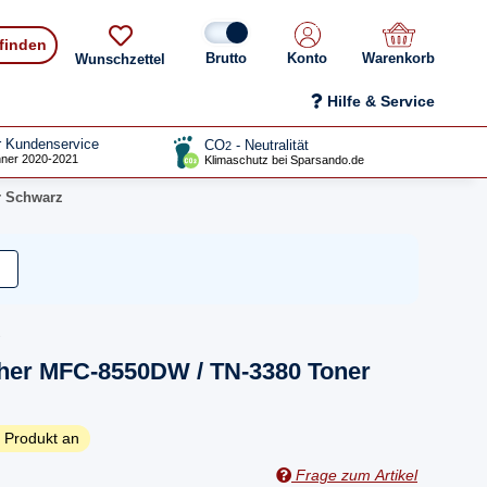
 finden
Konto
Warenkorb
Wunschzettel
Hilfe & Service
r Kundenservice
CO
- Neutralität
2
ner 2020-2021
Klimaschutz bei Sparsando.de
r Schwarz
ther MFC-8550DW / TN-3380 Toner
 Produkt an
Frage zum Artikel