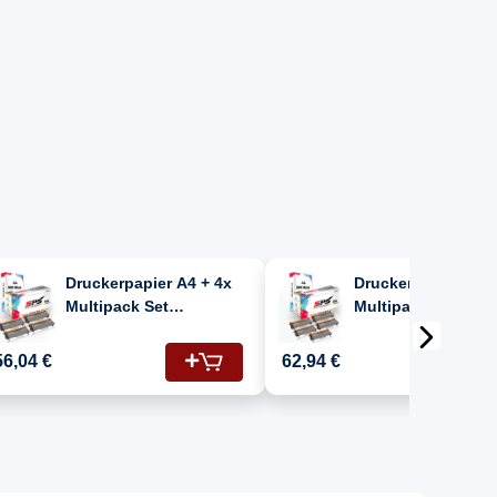
Druckerpapier A4 + 4x
Druckerpapier A4 + 5x
Multipack Set
Multipack Set
Kompatibel für Brother
Kompatibel für Bro
MFC-8550 DW Toner
MFC-8550 DW Toner
56,04 €
62,94 €
(TN-3330)
(TN-3330)