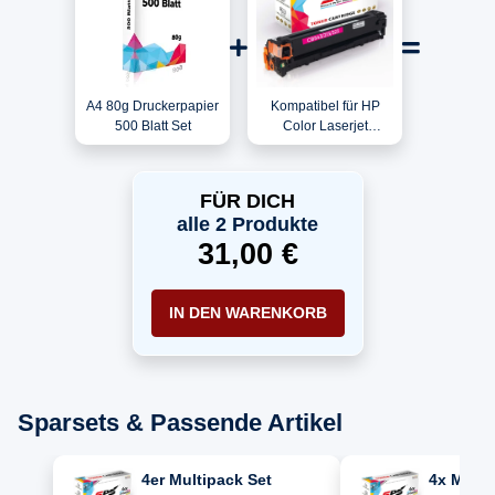
A4 80g Druckerpapier
Kompatibel für HP
500 Blatt Set
Color Laserjet
CM1013 MFP /
CB543A / 125A Toner
Magenta
FÜR DICH
alle 2 Produkte
31,00 €
IN DEN WARENKORB
Sparsets & Passende Artikel
4er Multipack Set
4x Multi