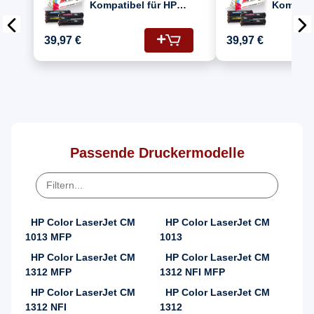
Kompatibel für HP
Kompatib
Color Laserjet CM1013
Color La
MFP Drucker Toners
1013 MF
39,97 €
39,97 €
HP 125A CB540A
(125A/C
Schwarz, CB541A
CB543A,
Cyan, CB542A Gelb,
CB540A)
CB543A Magenta
Passende Druckermodelle
HP Color LaserJet CM
HP Color LaserJet CM
1013 MFP
1013
HP Color LaserJet CM
HP Color LaserJet CM
1312 MFP
1312 NFI MFP
HP Color LaserJet CM
HP Color LaserJet CM
1312 NFI
1312