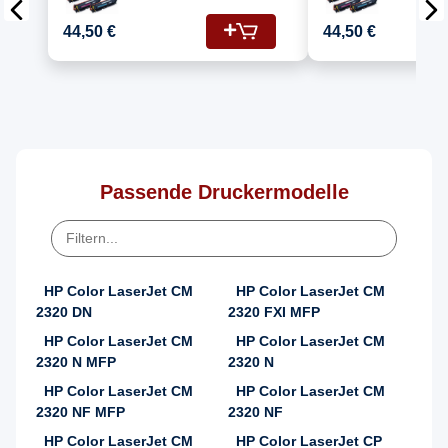
Color Laserjet
Color La
CP2020NF Drucker
NF (304
44,50 €
44,50 €
Toners HP 304A
CC533A,
CC530A Schwarz,
CC530A)
CC531A Cyan, CC532A
Gelb, CC533A
Magenta
Passende Druckermodelle
HP Color LaserJet CM
HP Color LaserJet CM
2320 DN
2320 FXI MFP
HP Color LaserJet CM
HP Color LaserJet CM
2320 N MFP
2320 N
HP Color LaserJet CM
HP Color LaserJet CM
2320 NF MFP
2320 NF
HP Color LaserJet CM
HP Color LaserJet CP