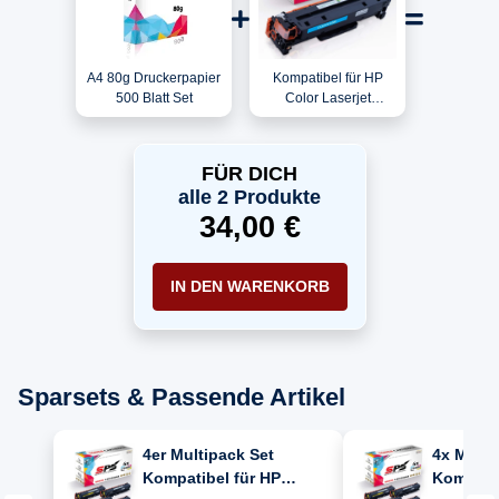
A4 80g Druckerpapier
Kompatibel für HP
500 Blatt Set
Color Laserjet
CP2020NF / CC531A /
304A Toner Cyan
FÜR DICH
alle 2 Produkte
34,00 €
IN DEN WARENKORB
Sparsets & Passende Artikel
4er Multipack Set
4x Multi
Kompatibel für HP
Kompatib