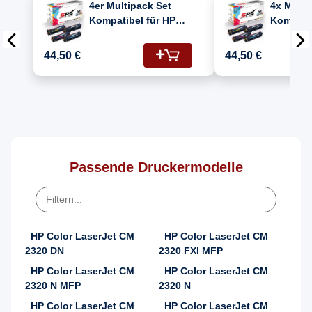
4er Multipack Set
4x Multi
Kompatibel für HP
Kompatib
Color Laserjet
Color La
CP2020FXI Drucker
FXI (304
44,50 €
44,50 €
Toners HP 304A
CC533A,
CC530A Schwarz,
CC530A)
CC531A Cyan, CC532A
Gelb, CC533A
Magenta
Passende Druckermodelle
HP Color LaserJet CM
HP Color LaserJet CM
2320 DN
2320 FXI MFP
HP Color LaserJet CM
HP Color LaserJet CM
2320 N MFP
2320 N
HP Color LaserJet CM
HP Color LaserJet CM