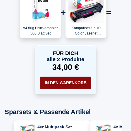
A4 80g Druckerpapier
Kompatibel für HP
500 Blatt Set
Color Laserjet
CP2020DN / CC533A
/ 304A Toner Magenta
FÜR DICH
alle 2 Produkte
34,00 €
IN DEN WARENKORB
Sparsets & Passende Artikel
4er Multipack Set
4x Multi