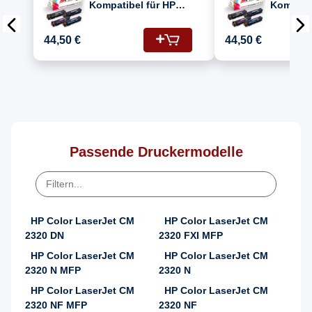
Kompatibel für HP
Kompatib
Color Laserjet
Color La
CP2020DN Drucker
DN (304
44,50 €
44,50 €
Toners HP 304A
CC533A,
CC530A Schwarz,
CC530A)
CC531A Cyan, CC532A
Gelb, CC533A
Magenta
Passende Druckermodelle
HP Color LaserJet CM
HP Color LaserJet CM
2320 DN
2320 FXI MFP
HP Color LaserJet CM
HP Color LaserJet CM
2320 N MFP
2320 N
HP Color LaserJet CM
HP Color LaserJet CM
2320 NF MFP
2320 NF