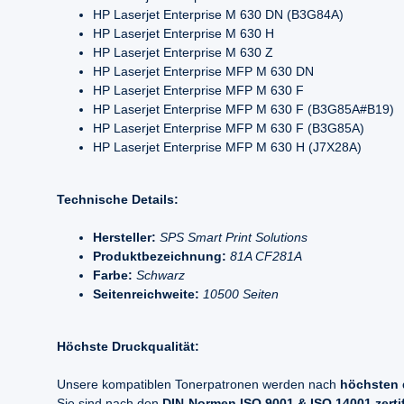
HP Laserjet Enterprise M 630 DN (B3G84A)
HP Laserjet Enterprise M 630 H
HP Laserjet Enterprise M 630 Z
HP Laserjet Enterprise MFP M 630 DN
HP Laserjet Enterprise MFP M 630 F
HP Laserjet Enterprise MFP M 630 F (B3G85A#B19)
HP Laserjet Enterprise MFP M 630 F (B3G85A)
HP Laserjet Enterprise MFP M 630 H (J7X28A)
Technische Details:
Hersteller:
SPS Smart Print Solutions
Produktbezeichnung:
81A CF281A
Farbe:
Schwarz
Seitenreichweite:
10500 Seiten
Höchste Druckqualität:
Unsere kompatiblen Tonerpatronen werden nach
höchsten 
Sie sind nach den
DIN-Normen ISO 9001 & ISO 14001 zertifi