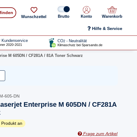
 finden
Konto
Warenkorb
Wunschzettel
Hilfe & Service
r Kundenservice
CO
- Neutralität
2
ner 2020-2021
Klimaschutz bei Sparsando.de
prise M 605DN / CF281A / 81A Toner Schwarz
-M-605-DN
aserjet Enterprise M 605DN / CF281A
z
 Produkt an
Frage zum Artikel