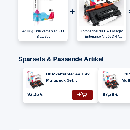
A4 80g Druckerpapier 500
Kompatibel für HP Laserjet
Blatt Set
Enterprise M 605DN /
CF281A / 81A Toner
Schwarz
Sparsets & Passende Artikel
Druckerpapier A4 + 4x
Druc
Multipack Set
Mult
Kompatibel für HP
Kom
Laserjet Enterprise M
Lase
92,35 €
97,39 €
605 DN (CF281A/81A)
605
Toner Schwarz
Ton