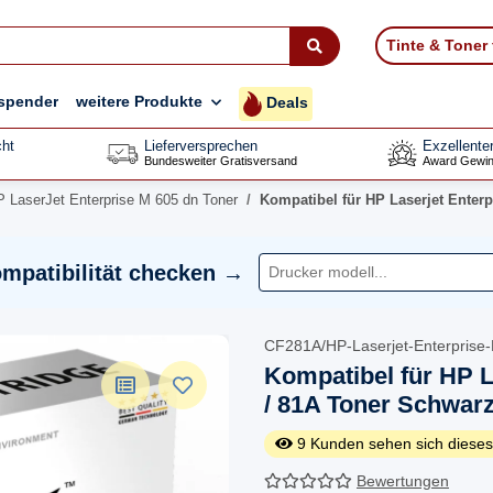
Tinte & Toner
spender
weitere Produkte
Deals
ht
Lieferversprechen
Exzellente
Bundesweiter Gratisversand
Award Gewin
 LaserJet Enterprise M 605 dn Toner
Kompatibel für HP Laserjet Enter
mpatibilität checken →
CF281A/HP-Laserjet-Enterprise
Kompatibel für HP L
/ 81A Toner Schwar
9
Kunden sehen sich dieses
Bewertungen