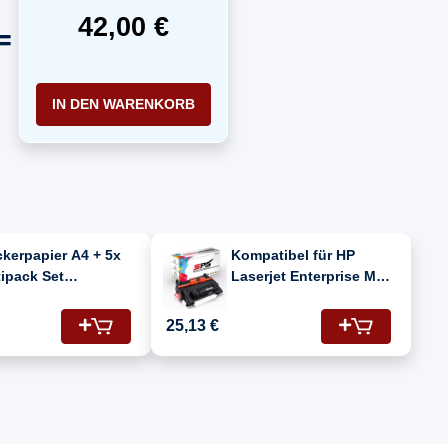
42,00 €
IN DEN WARENKORB
kerpapier A4 + 5x
Kompatibel für HP
ipack Set
Laserjet Enterprise M
patibel für HP
605 DN (CF281A/81A)
rjet Enterprise M
Toner-Kartusche
25,13 €
 DN (CF281A/81A)
Schwarz
er Schwarz